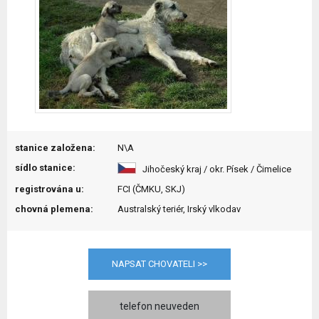
stanice založena:
N\A
sídlo stanice:
Jihočeský kraj / okr. Písek / Čimelice
registrována u:
FCI (ČMKU, SKJ)
chovná plemena:
Australský teriér, Irský vlkodav
NAPSAT CHOVATELI >>
telefon neuveden