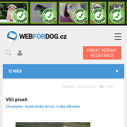
PŘIDAT INZERÁT
REGISTRACE
O NÁS
vloženo: 14.04.2014
725x
Vlčí píseň
Chováme: Australský teriér, Irský vlkodav