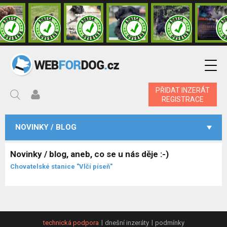
PŘIDAT INZERÁT
REGISTRACE
NOVINKY / BLOG
Novinky / blog, aneb, co se u nás děje :-)
Chovatelské stanice "Vlčí píseň"
technická podpora
dnešní inzeráty
podmínky