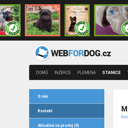
DOMŮ
INZERCE
PLEMENA
STANICE
O nás
M
Kontakt
Kon
Aktuálně na prodej (0)