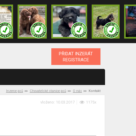
PŘIDAT INZERÁT
REGISTRACE
Inzerce psů
Chovatelské stanice psů
O nás
Kontakt
vloženo: 10.03.2017
1175x