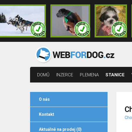
DOMŮ
INZERCE
PLEMENA
STANICE
O nás
Ch
Kontakt
Chov
Aktuálně na prodej (0)