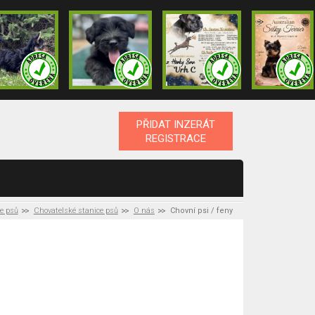
PŘIDAT INZERÁT
REGISTRACE
ce psů
Chovatelské stanice psů
O nás
Chovní psi / feny