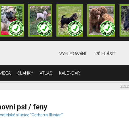
VYHLEDÁVÁNÍ
PŘIHLÁSIT
VIDEA
ČLÁNKY
ATLAS
KALENDÁŘ
Inzer
ovní psi / feny
atelské stanice "Cerberus Illusion"