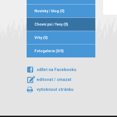
Novinky / blog (0)
Chovní psi / feny (0)
Vrhy (0)
Fotogalerie (0/0)
sdílet na Facebooku
editovat / smazat
vytisknout stránku