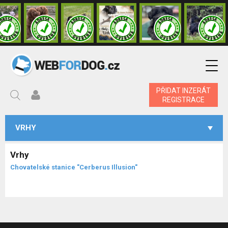
PŘIDAT INZERÁT
REGISTRACE
VRHY
Vrhy
Chovatelské stanice "Cerberus Illusion"