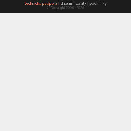
technická podpora
dnešní inzeráty
podmínky
© Copyright 2008 - 2026