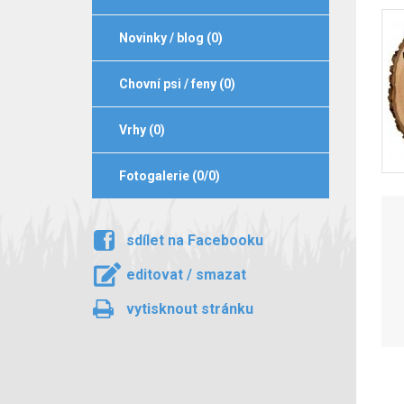
Novinky / blog (0)
Chovní psi / feny (0)
Vrhy (0)
Fotogalerie (0/0)
sdílet na Facebooku
editovat / smazat
vytisknout stránku