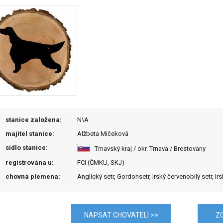
stanice založena:
N\A
majitel stanice:
Alžbeta Mičeková
sídlo stanice:
Trnavský kraj / okr. Trnava / Brestovany
registrována u:
FCI (ČMKU, SKJ)
chovná plemena:
Anglický setr, Gordonsetr, Irský červenobílý setr, Irs
NAPSAT CHOVATELI >>
Z