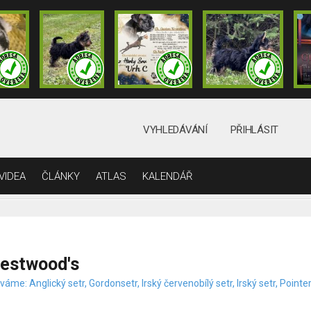
VYHLEDÁVÁNÍ
PŘIHLÁSIT
VIDEA
ČLÁNKY
ATLAS
KALENDÁŘ
estwood's
áme: Anglický setr, Gordonsetr, Irský červenobílý setr, Irský setr, Pointe