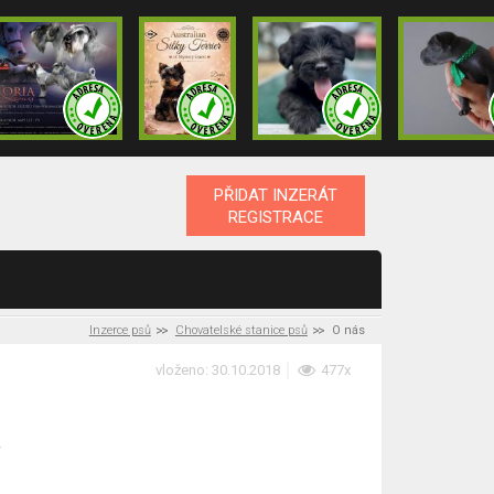
PŘIDAT INZERÁT
REGISTRACE
Inzerce psů
Chovatelské stanice psů
O nás
vloženo: 30.10.2018
477x
r