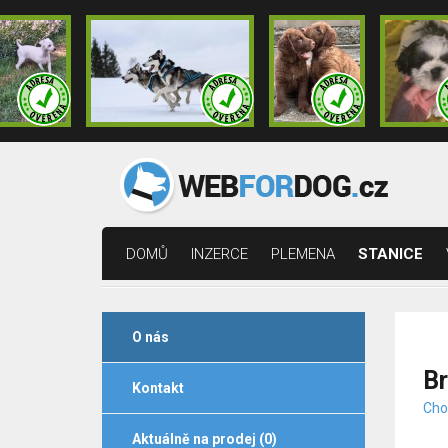
DOMŮ
INZERCE
PLEMENA
STANICE
O nás
Br
Kontakt
Chov
Aktuálně na prodej (0)