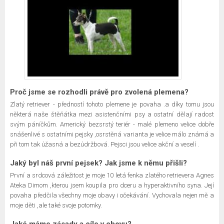
Proč jsme se rozhodli právě pro zvolená plemena?
Zlatý retriever - předností tohoto plemene je povaha .a díky tomu jsou
některá naše štěňátka mezi asistenčními psy a ostatní dělají radost
svým páníčkům. Americký bezsrstý teriér - malé plemeno velice dobře
snášenlivé s ostatními pejsky ,osrstěná varianta je velice málo známá a
při tom tak úžasná a bezúdržbová. Pejsci jsou velice akční a veselí .
Jaký byl náš první pejsek? Jak jsme k němu přišli?
První a srdcová záležitost je moje 10 letá fenka zlatého retrievera Agnes
Ateka Dimom ,kterou jsem koupila pro dceru a hyperaktivního syna. Její
povaha předčila všechny moje obavy i očekávání. Vychovala nejen mě a
moje děti ,ale také svoje potomky.