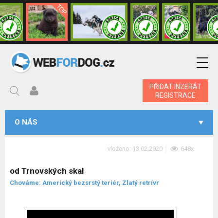
PŘIDAT INZERÁT
REGISTRACE
O NÁS
vloženo: 13.02.2020
648x
od Trnovských skal
Chováme: Americký bezsrstý teriér, Zlatý retrívr