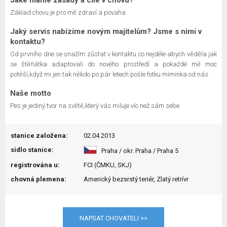
Jaké máme zásady a cíle v chovu?
Základ chovu je pro mě zdraví a povaha
Jaký servis nabízíme novým majitelům? Jsme s nimi v
kontaktu?
Od prvního dne se snažím zůstat v kontaktu co nejdéle abych věděla jak
se štěňátka adaptovali do nového prostředí a pokaždé mě moc
potěší,když mi jen tak někdo po pár letech pošle fotku miminka od nás.
Naše motto
Pes je jediný tvor na světě,který vás miluje víc než sám sebe.
stanice založena:
02.04.2013
sídlo stanice:
Praha / okr. Praha / Praha 5
registrována u:
FCI (ČMKU, SKJ)
chovná plemena:
Americký bezsrstý teriér, Zlatý retrívr
NAPSAT CHOVATELI >>