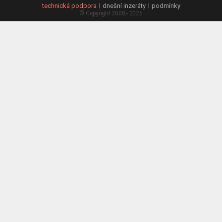
technická podpora
dnešní inzeráty
podmínky
© Copyright 2008 - 2026