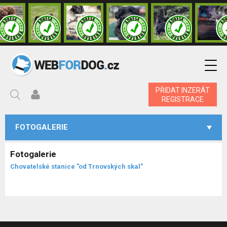
PŘIDAT INZERÁT
REGISTRACE
FOTOGALERIE
Fotogalerie
Chovatelské stanice "od Trnovských skal"