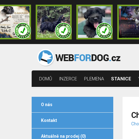
DOMŮ
INZERCE
PLEMENA
STANICE
O nás
Ch
Kontakt
Cho
Aktuálně na prodej (0)