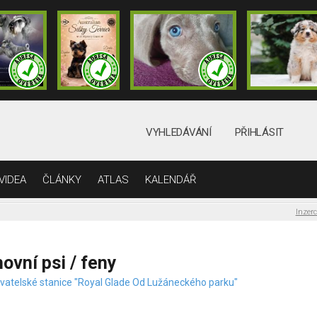
VYHLEDÁVÁNÍ
PŘIHLÁSIT
VIDEA
ČLÁNKY
ATLAS
KALENDÁŘ
Inzer
ovní psi / feny
vatelské stanice "Royal Glade Od Lužáneckého parku"