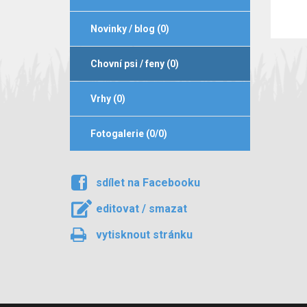
Novinky / blog (0)
Chovní psi / feny (0)
Vrhy (0)
Fotogalerie (0/0)
sdílet na Facebooku
editovat / smazat
vytisknout stránku