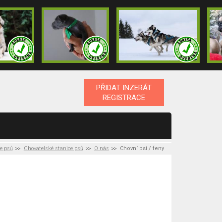
PŘIDAT INZERÁT
REGISTRACE
ce psů
Chovatelské stanice psů
O nás
Chovní psi / feny