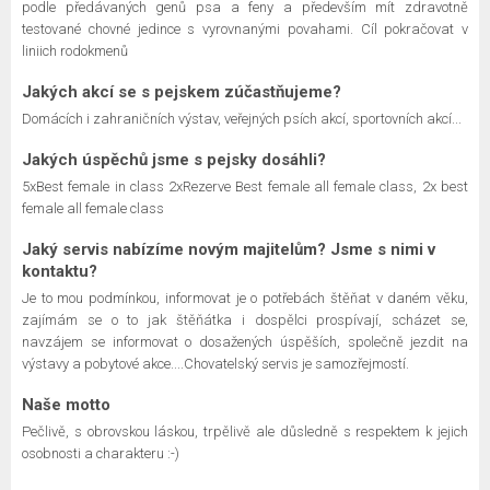
podle předávaných genů psa a feny a především mít zdravotně
testované chovné jedince s vyrovnanými povahami. Cíl pokračovat v
liniich rodokmenů
Jakých akcí se s pejskem zúčastňujeme?
Domácích i zahraničních výstav, veřejných psích akcí, sportovních akcí...
Jakých úspěchů jsme s pejsky dosáhli?
5xBest female in class 2xRezerve Best female all female class, 2x best
female all female class
Jaký servis nabízíme novým majitelům? Jsme s nimi v
kontaktu?
Je to mou podmínkou, informovat je o potřebách štěňat v daném věku,
zajímám se o to jak štěňátka i dospělci prospívají, scházet se,
navzájem se informovat o dosažených úspěších, společně jezdit na
výstavy a pobytové akce....Chovatelský servis je samozřejmostí.
Naše motto
Pečlivě, s obrovskou láskou, trpělivě ale důsledně s respektem k jejich
osobnosti a charakteru :-)