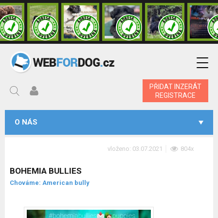
PŘIDAT INZERÁT
REGISTRACE
O NÁS
vloženo: 03.07.2021
804x
BOHEMIA BULLIES
Chováme: American bully