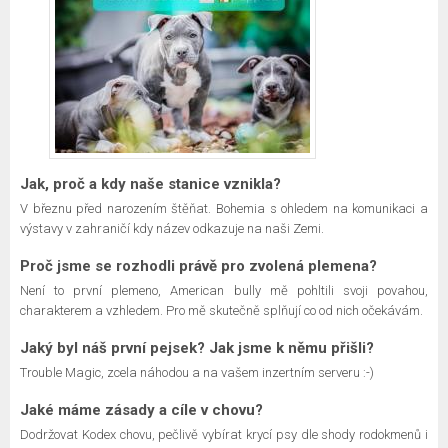
Jak, proč a kdy naše stanice vznikla?
V březnu před narozením štěňat. Bohemia s ohledem na komunikaci a
výstavy v zahraničí kdy název odkazuje na naši Zemi.
Proč jsme se rozhodli právě pro zvolená plemena?
Není to první plemeno, American bully mě pohltili svoji povahou,
charakterem a vzhledem. Pro mě skutečně splňují co od nich očekávám.
Jaký byl náš první pejsek? Jak jsme k němu přišli?
Trouble Magic, zcela náhodou a na vašem inzertním serveru :-)
Jaké máme zásady a cíle v chovu?
Dodržovat Kodex chovu, pečlivě vybírat krycí psy dle shody rodokmenů i