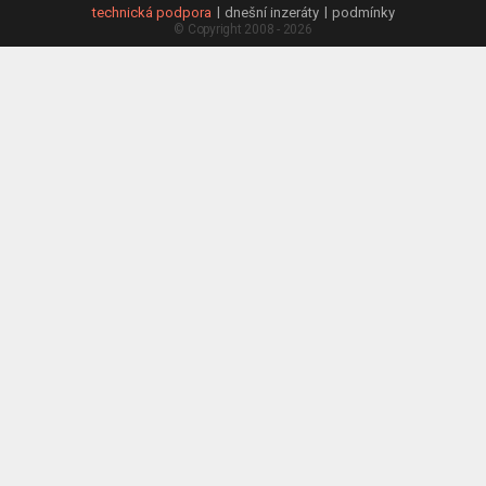
technická podpora
dnešní inzeráty
podmínky
© Copyright 2008 - 2026