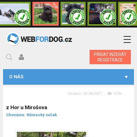
PŘIDAT INZERÁT
REGISTRACE
O NÁS
vloženo: 26.08.2021
519x
z Hor u Mirošova
Chováme: Německý ovčák