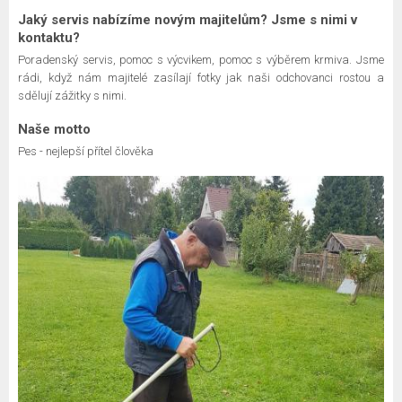
Jaký servis nabízíme novým majitelům? Jsme s nimi v
kontaktu?
Poradenský servis, pomoc s výcvikem, pomoc s výběrem krmiva. Jsme
rádi, když nám majitelé zasílají fotky jak naši odchovanci rostou a
sdělují zážitky s nimi.
Naše motto
Pes - nejlepší přítel člověka