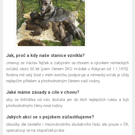
Jak, proč a kdy naše stanice vznikla?
Jmenuji se Václav Tejček a zabývám se chovem a výcvikem německých
ovčáků skoro 50 let (jsem členem ZKO Hrádek u Rokycan od 1.1.1970).
Rodina mě celý život v mém koníčku podporuje a německý ovčák je vždy
nejlepším přítelem a plnohodnotným členem naší rodiny.
Jaké máme zásady a cíle v chovu?
aby se štěňátka od nás dostala jen do těch nejlepších rukou a byli
plnohodnotnými členy nové rodiny
Jakých akcí se s pejskem zúčastňujeme?
zkoušky dle českého i mezinárodního zkušebního řádu ale pouze v ČR,
specializuji se na stopařské práce