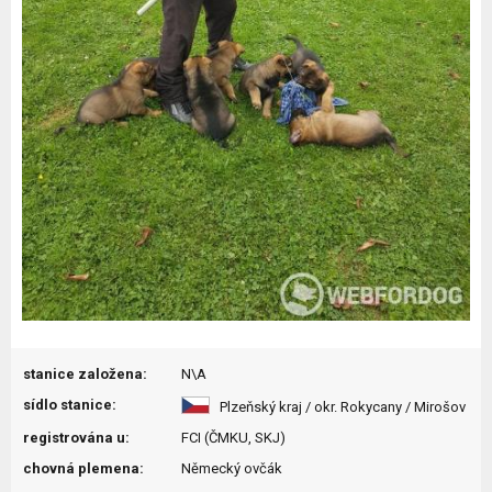
stanice založena:
N\A
sídlo stanice:
Plzeňský kraj / okr. Rokycany / Mirošov
registrována u:
FCI (ČMKU, SKJ)
chovná plemena:
Německý ovčák