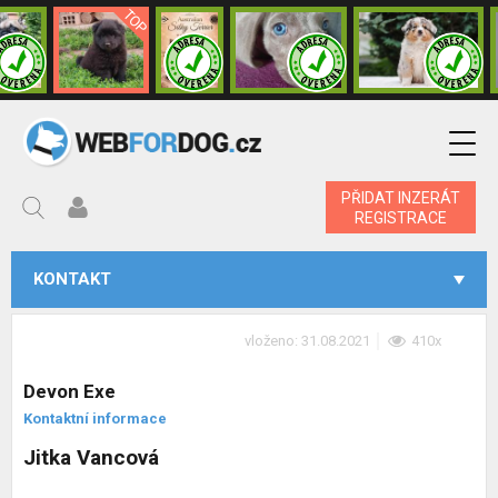
PŘIDAT INZERÁT
REGISTRACE
KONTAKT
vloženo: 31.08.2021
410x
Devon Exe
Kontaktní informace
Jitka Vancová