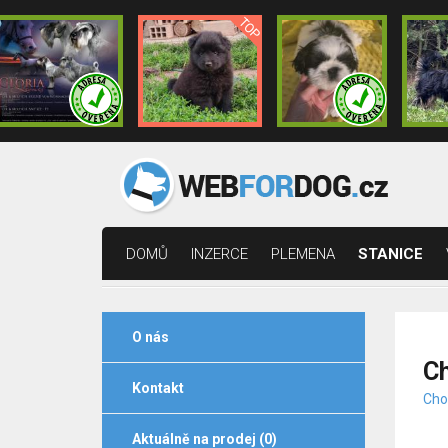
DOMŮ
INZERCE
PLEMENA
STANICE
O nás
Ch
Kontakt
Cho
Aktuálně na prodej (0)