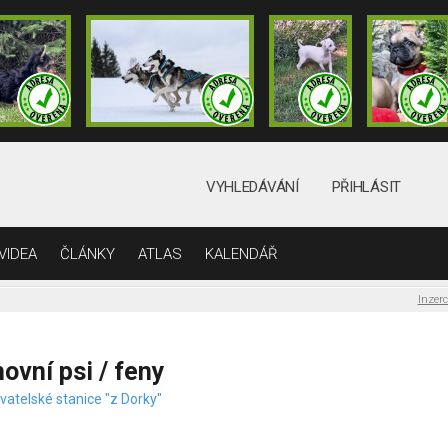
VYHLEDÁVÁNÍ
PŘIHLÁSIT
VIDEA
ČLÁNKY
ATLAS
KALENDÁŘ
Inzer
ovní psi / feny
vatelské stanice "z Dorky"