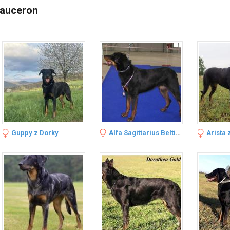
auceron
Guppy z Dorky
Alfa Sagittarius Beltine
Arista