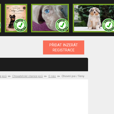
PŘIDAT INZERÁT
REGISTRACE
ce psů
Chovatelské stanice psů
O nás
Chovní psi / feny