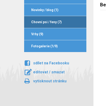
Be
Novinky / blog (1)
Chovní psi / feny (7)
Vrhy (9)
Fotogalerie (1/9)
sdílet na Facebooku
editovat / smazat
vytisknout stránku