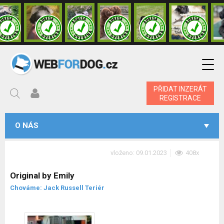
PŘIDAT INZERÁT
REGISTRACE
O NÁS
vloženo: 09.01.2023
408x
Original by Emily
Chováme: Jack Russell Teriér