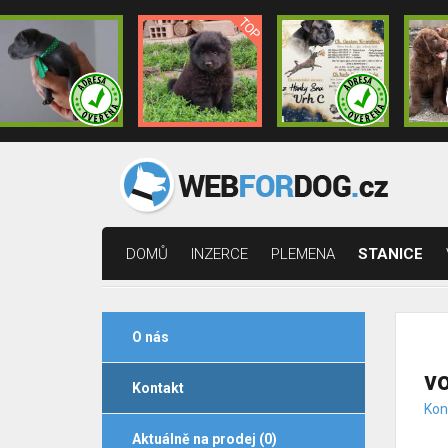
DOMŮ
INZERCE
PLEMENA
STANICE
O nás
v
Kontakt
Kon
Aktuálně na prodej (0)