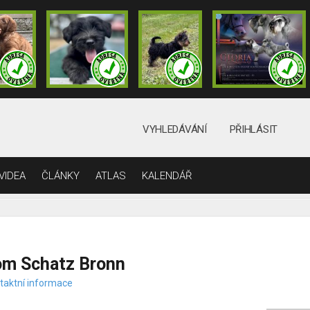
VYHLEDÁVÁNÍ
PŘIHLÁSIT
VIDEA
ČLÁNKY
ATLAS
KALENDÁŘ
om Schatz Bronn
taktní informace