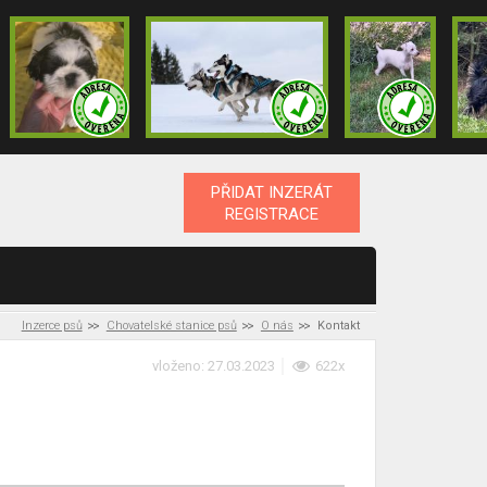
PŘIDAT INZERÁT
REGISTRACE
Inzerce psů
Chovatelské stanice psů
O nás
Kontakt
vloženo: 27.03.2023
622x