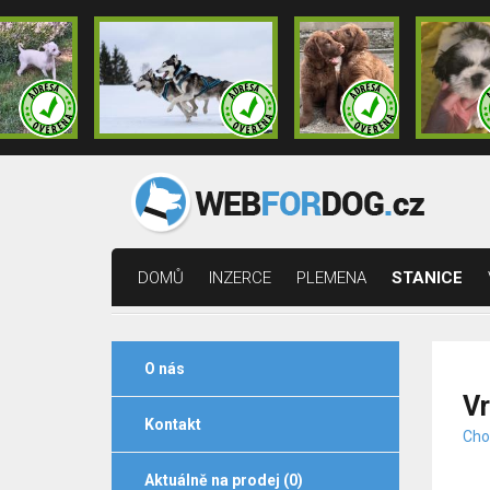
DOMŮ
INZERCE
PLEMENA
STANICE
O nás
V
Kontakt
Cho
Aktuálně na prodej (0)