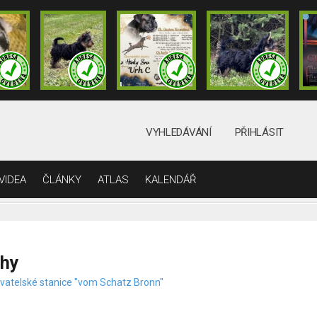
VYHLEDÁVÁNÍ
PŘIHLÁSIT
VIDEA
ČLÁNKY
ATLAS
KALENDÁŘ
rhy
vatelské stanice "vom Schatz Bronn"