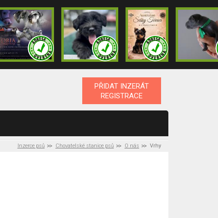
PŘIDAT INZERÁT
REGISTRACE
Inzerce psů
Chovatelské stanice psů
O nás
Vrhy