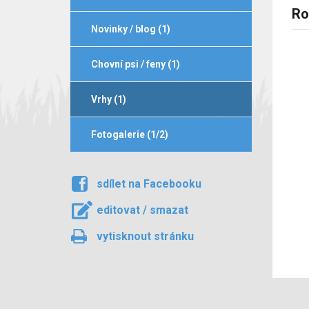
Ro
Novinky / blog (1)
Chovní psi / feny (1)
Vrhy (1)
Fotogalerie (1/2)
sdílet na Facebooku
editovat / smazat
vytisknout stránku