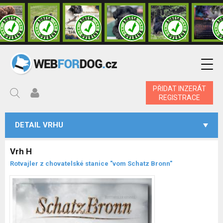
PŘIDAT INZERÁT
REGISTRACE
DETAIL VRHU
Vrh H
Rotvajler z chovatelské stanice "vom Schatz Bronn"