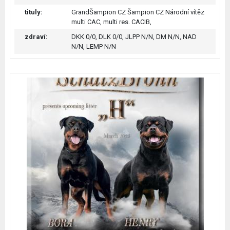
tituly:
GrandŠampion CZ Šampion CZ Národní vítěz
multi CAC, multi res. CACIB,
zdraví:
DKK 0/0, DLK 0/0, JLPP N/N, DM N/N, NAD
N/N, LEMP N/N