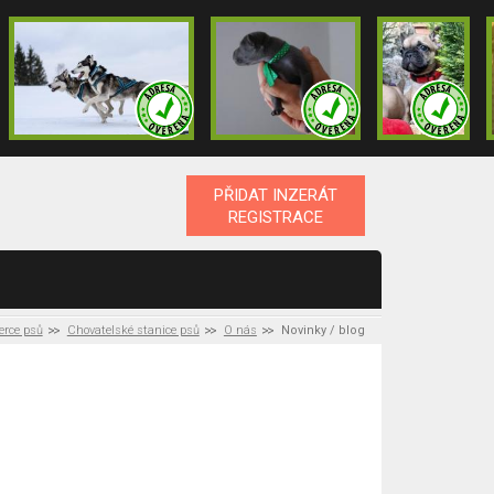
PŘIDAT INZERÁT
REGISTRACE
erce psů
Chovatelské stanice psů
O nás
Novinky / blog