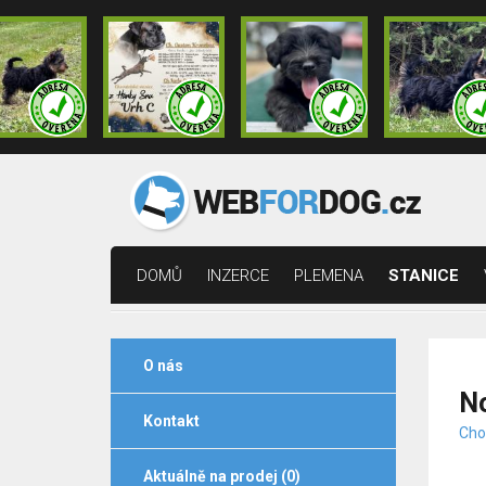
DOMŮ
INZERCE
PLEMENA
STANICE
O nás
No
Kontakt
Chov
Aktuálně na prodej (0)