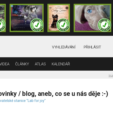
VYHLEDÁVÁNÍ
PŘIHLÁSIT
VIDEA
ČLÁNKY
ATLAS
KALENDÁŘ
Inz
vinky / blog, aneb, co se u nás děje :-)
atelské stanice "Lab for joy"