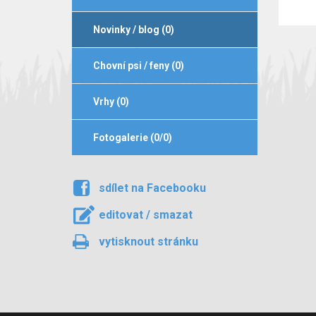
Novinky / blog (0)
Chovní psi / feny (0)
Vrhy (0)
Fotogalerie (0/0)
sdílet na Facebooku
editovat / smazat
vytisknout stránku