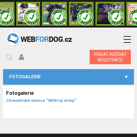
PŘIDAT INZERÁT
REGISTRACE
FOTOGALERIE
Fotogalerie
Chovatelské stanice "Stříbrný Artep"