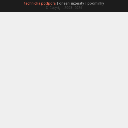
technická podpora
dnešní inzeráty
podmínky
© Copyright 2008 - 2026