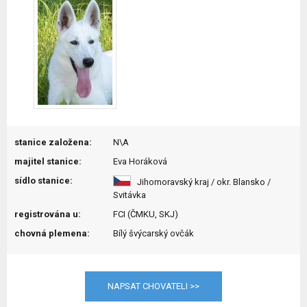
stanice založena:
N\A
majitel stanice:
Eva Horáková
sídlo stanice:
Jihomoravský kraj / okr. Blansko /
Svitávka
registrována u:
FCI (ČMKU, SKJ)
chovná plemena:
Bílý švýcarský ovčák
NAPSAT CHOVATELI >>