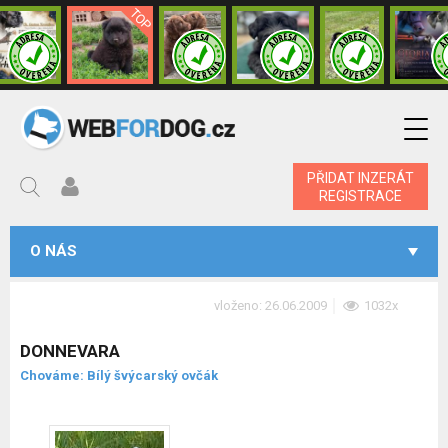
PŘIDAT INZERÁT
REGISTRACE
O NÁS
vloženo: 26.06.2009
1032x
DONNEVARA
Chováme: Bílý švýcarský ovčák