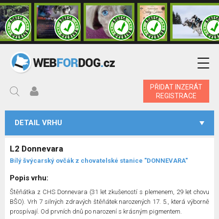
PŘIDAT INZERÁT
REGISTRACE
DETAIL VRHU
L2 Donnevara
Bílý švýcarský ovčák z chovatelské stanice "DONNEVARA"
Popis vrhu:
Štěňátka z CHS Donnevara (31 let zkušeností s plemenem, 29 let chovu
BŠO). Vrh 7 silných zdravých štěňátek narozených 17. 5., která výborně
prospívají. Od prvních dnů po narození s krásným pigmentem.