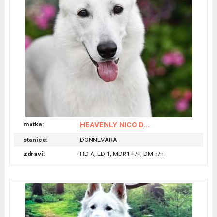
matka:
HEAVENLY NICO Donnevara
stanice:
DONNEVARA
zdraví:
HD A, ED 1, MDR1 +/+, DM n/n