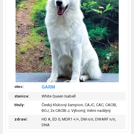
otec:
GARM
stanice:
White Queen Isabell
tituly:
Český Klubový šampion; CAJC, CAC, CACIB,
BOJ, 2x CACIB-J; Výborný, Velmi nadějný
zdraví:
HD A, ED 0, MDR1 +/+, DM n/n, DWARF n/n,
DNA