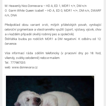
M: Heavenly Nico Donnevara – HD A, ED 1, MDR1 +/+, DM n/n
O: Garm White Queen Isabell – HD A, ED 0, MDR1 +/+, DM n/n, DWARF
n/n, DNA
Předpoklad obou variant srsti, milých přátelských povah, vynikající
celoroční pigmentace a všestranného využití (sport, výstavy, výcvik, chov
a v každém případě skvělý rodinný pes a společník).
Štěňátka budou po rodičích MDR1 a DM negativní. K odběru od 12.
července.
Více informací ráda sdělím telefonicky (v pracovní dny po 18. hod,
víkendy, svátky celodenně) nebo e-mailem.
Tel.: 777987035
web: www.donnevara.cz