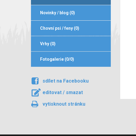
Novinky / blog (0)
Chovní psi / feny (0)
Vrhy (0)
Fotogalerie (0/0)
sdílet na Facebooku
editovat / smazat
vytisknout stránku