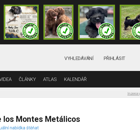
VYHLEDÁVÁNÍ
PŘIHLÁSIT
VIDEA
ČLÁNKY
ATLAS
KALENDÁŘ
Inzerce
 los Montes Metálicos
uální nabídka štěňat