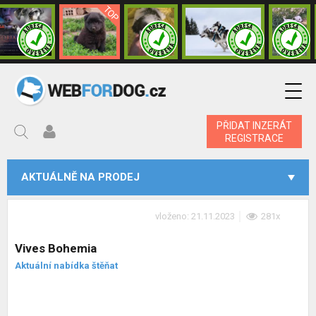
PŘIDAT INZERÁT
REGISTRACE
AKTUÁLNĚ NA PRODEJ
vloženo: 21.11.2023
281x
Vives Bohemia
Aktuální nabídka štěňat