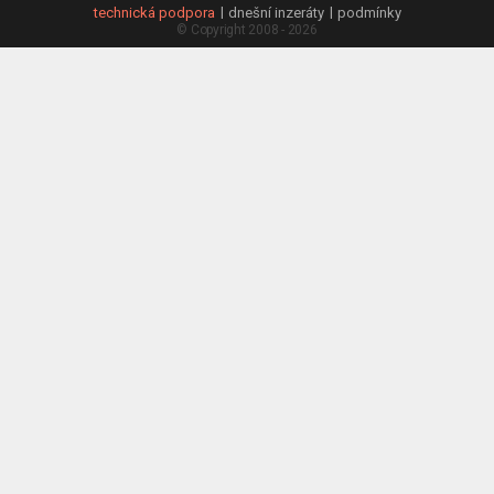
technická podpora
dnešní inzeráty
podmínky
© Copyright 2008 - 2026