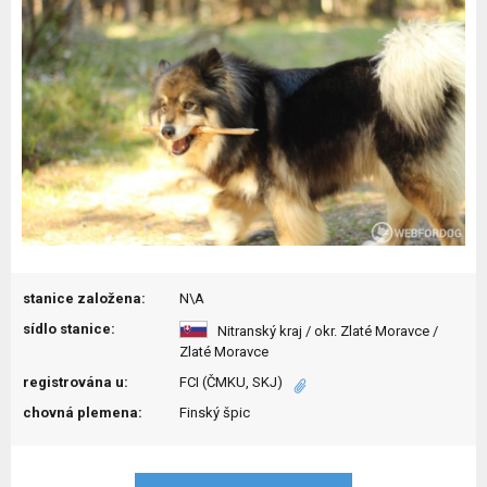
stanice založena:
N\A
sídlo stanice:
Nitranský kraj / okr. Zlaté Moravce /
Zlaté Moravce
registrována u:
FCI (ČMKU, SKJ)
chovná plemena:
Finský špic