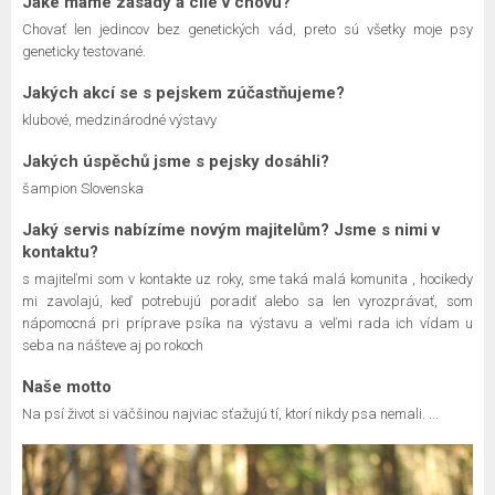
Jaké máme zásady a cíle v chovu?
Chovať len jedincov bez genetických vád, preto sú všetky moje psy
geneticky testované.
Jakých akcí se s pejskem zúčastňujeme?
klubové, medzinárodné výstavy
Jakých úspěchů jsme s pejsky dosáhli?
šampion Slovenska
Jaký servis nabízíme novým majitelům? Jsme s nimi v
kontaktu?
s majiteľmi som v kontakte uz roky, sme taká malá komunita , hocikedy
mi zavolajú, keď potrebujú poradiť alebo sa len vyrozprávať, som
nápomocná pri príprave psíka na výstavu a veľmi rada ich vídam u
seba na nášteve aj po rokoch
Naše motto
Na psí život si väčšinou najviac sťažujú tí, ktorí nikdy psa nemali. ...