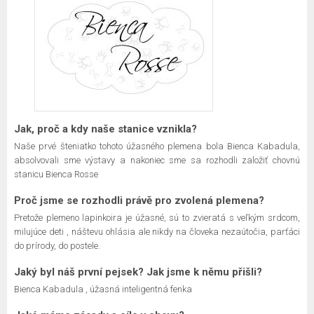
Jak, proč a kdy naše stanice vznikla?
Naše prvé šteniatko tohoto úžasného plemena bola Bienca Kabadula,
absolvovali sme výstavy a nakoniec sme sa rozhodli založiť chovnú
stanicu Bienca Rosse
Proč jsme se rozhodli právě pro zvolená plemena?
Pretože plemeno lapinkoira je úžasné, sú to zvieratá s veľkým srdcom,
milujúce deti , náštevu ohlásia ale nikdy na človeka nezaútočia, parťáci
do prírody, do postele.
Jaký byl náš první pejsek? Jak jsme k němu přišli?
Bienca Kabadula , úžasná inteligentná fenka