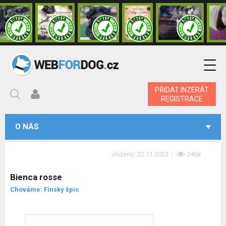
PŘIDAT INZERÁT
REGISTRACE
O NÁS
vloženo: 22.11.2023
240x
Bienca rosse
Chováme: Finský špic