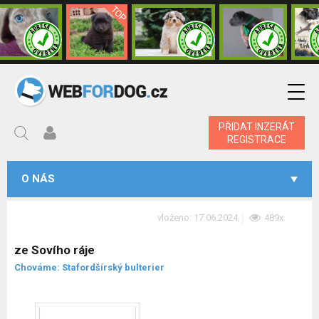
PŘIDAT INZERÁT
REGISTRACE
O NÁS
vloženo: 17.06.2024
489x
ze Sovího ráje
Chováme: Stafordšírský bulterier