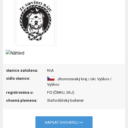
stanice založena:
N\A
sídlo stanice:
Jihomoravský kraj / okr. Vyškov /
Vyškov
registrována u:
FCI (ČMKU, SKJ)
chovná plemena:
Stafordšírský bulterier
NAPSAT CHOVATELI >>