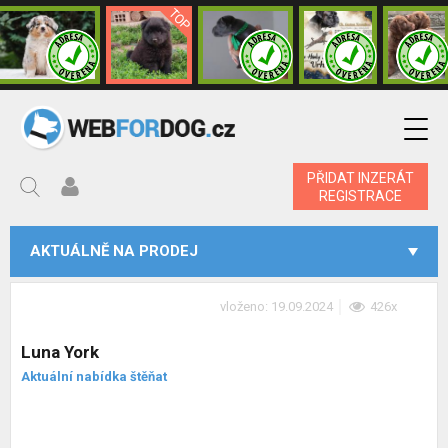
PŘIDAT INZERÁT
REGISTRACE
AKTUÁLNĚ NA PRODEJ
vloženo: 19.09.2024
426x
Luna York
Aktuální nabídka štěňat