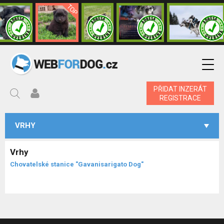
PŘIDAT INZERÁT
REGISTRACE
VRHY
Vrhy
Chovatelské stanice "Gavanisarigato Dog"