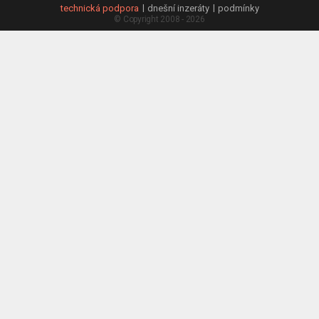
technická podpora
dnešní inzeráty
podmínky
© Copyright 2008 - 2026