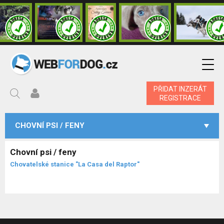
PŘIDAT INZERÁT
REGISTRACE
CHOVNÍ PSI / FENY
Chovní psi / feny
Chovatelské stanice "La Casa del Raptor"