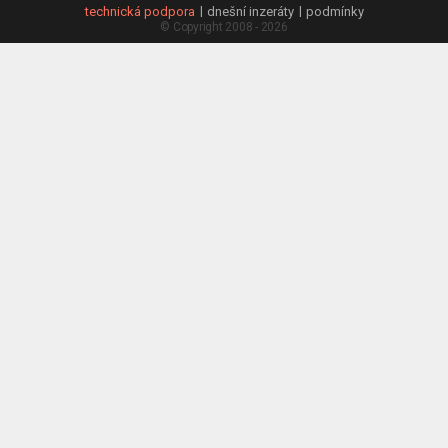
technická podpora
dnešní inzeráty
podmínky
© Copyright 2008 - 2026