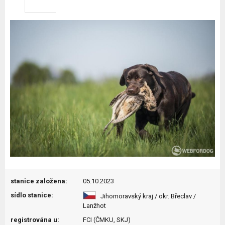
stanice založena:
05.10.2023
sídlo stanice:
Jihomoravský kraj / okr. Břeclav /
Lanžhot
registrována u:
FCI (ČMKU, SKJ)