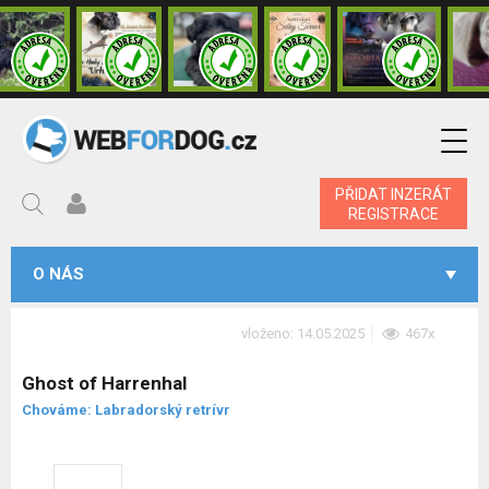
PŘIDAT INZERÁT
REGISTRACE
O NÁS
vloženo: 14.05.2025
467x
Ghost of Harrenhal
Chováme: Labradorský retrívr