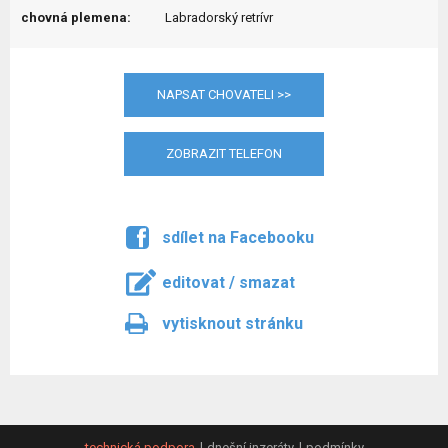
chovná plemena:
Labradorský retrívr
NAPSAT CHOVATELI >>
ZOBRAZIT TELEFON
sdílet na Facebooku
editovat / smazat
vytisknout stránku
technická podpora
dnešní inzeráty
podmínky