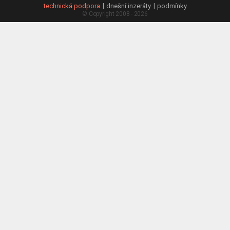
technická podpora
dnešní inzeráty
podmínky
© Copyright 2008 - 2026