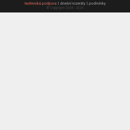
technická podpora
dnešní inzeráty
podmínky
© Copyright 2008 - 2026