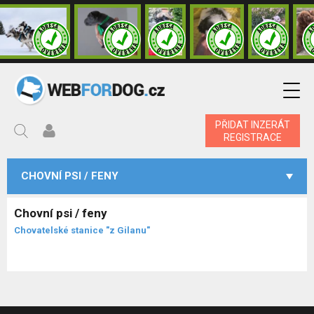
PŘIDAT INZERÁT
REGISTRACE
CHOVNÍ PSI / FENY
Chovní psi / feny
Chovatelské stanice "z Gilanu"