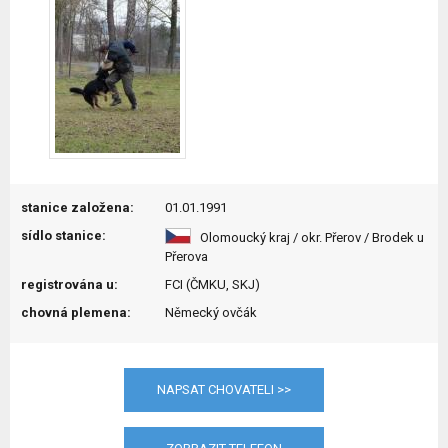
stanice založena:
01.01.1991
sídlo stanice:
Olomoucký kraj / okr. Přerov / Brodek u
Přerova
registrována u:
FCI (ČMKU, SKJ)
chovná plemena:
Německý ovčák
NAPSAT CHOVATELI >>