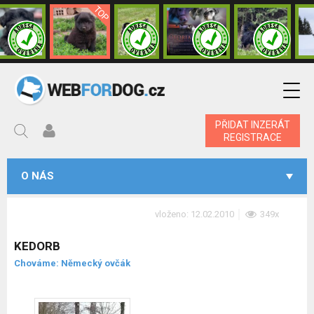
PŘIDAT INZERÁT
REGISTRACE
O NÁS
vloženo: 12.02.2010
349x
KEDORB
Chováme: Německý ovčák