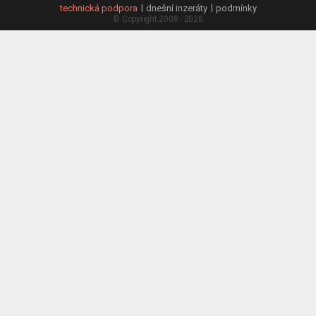
technická podpora
dnešní inzeráty
podmínky
© Copyright 2008 - 2026