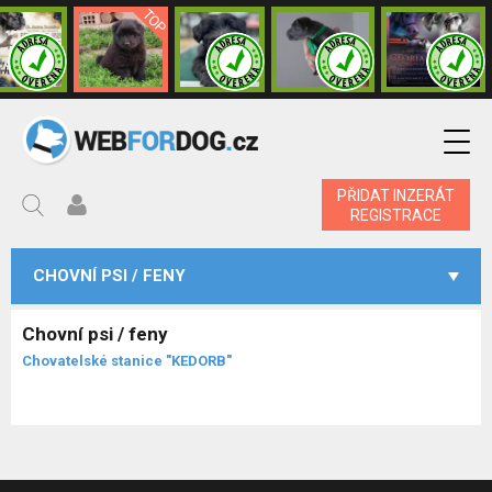
PŘIDAT INZERÁT
REGISTRACE
CHOVNÍ PSI / FENY
Chovní psi / feny
Chovatelské stanice "KEDORB"