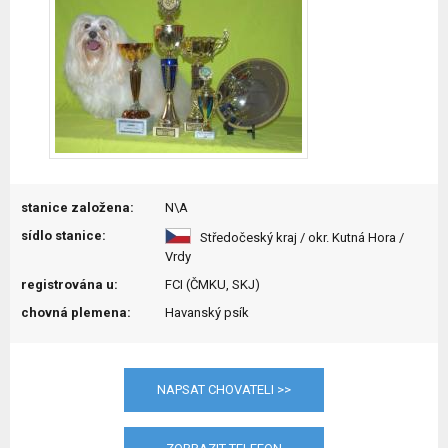
stanice založena:
N\A
sídlo stanice:
Středočeský kraj / okr. Kutná Hora /
Vrdy
registrována u:
FCI (ČMKU, SKJ)
chovná plemena:
Havanský psík
NAPSAT CHOVATELI >>