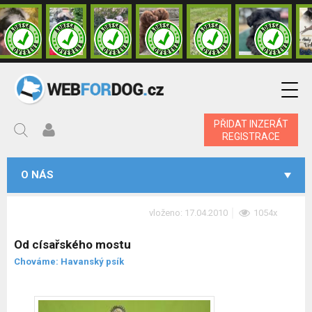
PŘIDAT INZERÁT
REGISTRACE
O NÁS
vloženo: 17.04.2010
1054x
Od císařského mostu
Chováme: Havanský psík