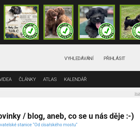
VYHLEDÁVÁNÍ
PŘIHLÁSIT
VIDEA
ČLÁNKY
ATLAS
KALENDÁŘ
Inz
vinky / blog, aneb, co se u nás děje :-)
vatelské stanice "Od císařského mostu"