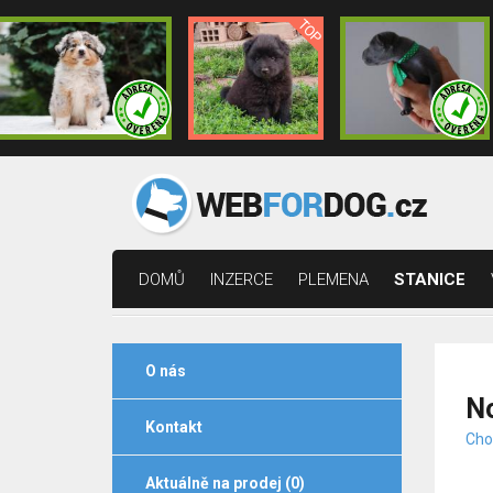
DOMŮ
INZERCE
PLEMENA
STANICE
O nás
No
Kontakt
Cho
Aktuálně na prodej (0)