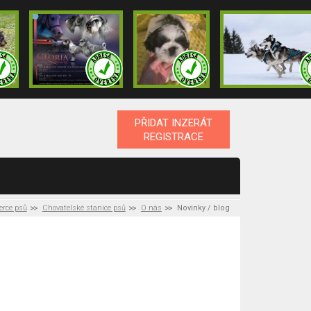
PŘIDAT INZERÁT
REGISTRACE
erce psů
Chovatelské stanice psů
O nás
Novinky / blog