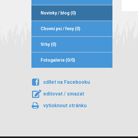
Novinky / blog (0)
Chovní psi / feny (0)
Vrhy (0)
Fotogalerie (0/0)
sdílet na Facebooku
editovat / smazat
vytisknout stránku