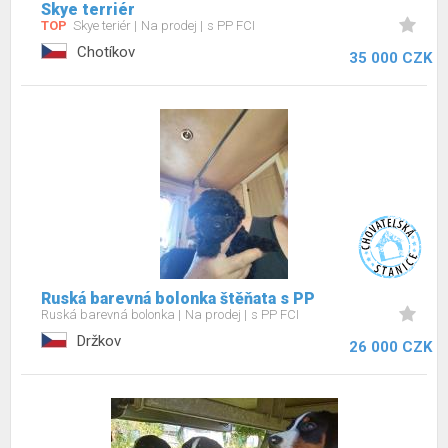
Skye terriér
TOP
Skye teriér
Na prodej
s PP FCI
Chotíkov
35 000 CZK
Ruská barevná bolonka štěňata s PP
Ruská barevná bolonka
Na prodej
s PP FCI
Držkov
26 000 CZK