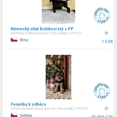
Německý ohař krátkosrstý s PP
Německý krátkosrstý ohař
Na prodej
s PP FCI
Brno
1 CZK
Fenečka k odběru
Yorkšírský teriér black and tan
Na prodej
s PP FCI
Svitavy