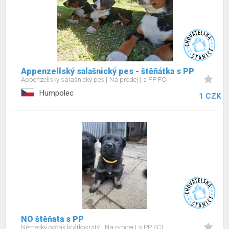
Appenzellský salašnický pes - štěňátka s PP
Appenzellský salašnický pes
Na prodej
s PP FCI
Humpolec
1 CZK
NO štěňata s PP
Německý ovčák krátkosrstý
Na prodej
s PP FCI