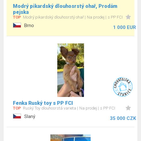
Modrý pikardský dlouhosrstý ohař, Prodám
pejska
TOP
Modrý pikardský dlouhosrstý ohař
Na prodej
s PP FCI
Brno
1 000 EUR
Fenka Ruský toy s PP FCI
TOP
Ruský Toy dlouhosrstá varieta
Na prodej
s PP FCI
Slaný
35 000 CZK