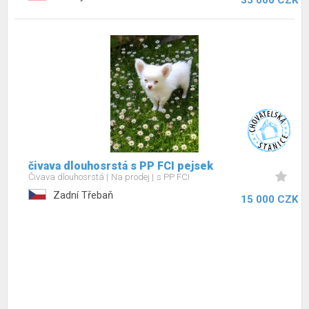
35 000 CZK
čivava dlouhosrstá s PP FCI pejsek
Čivava dlouhosrstá
Na prodej
s PP FCI
Zadní Třebaň
15 000 CZK