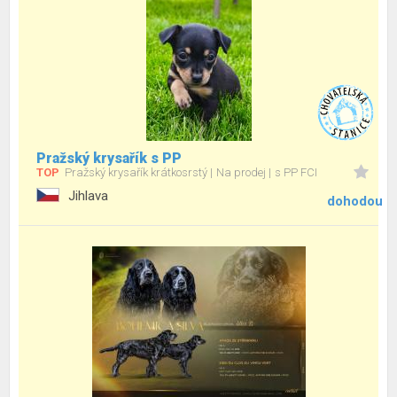
Pražský krysařík s PP
TOP
Pražský krysařík krátkosrstý
Na prodej
s PP FCI
Jihlava
dohodou