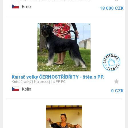
Brno
18 000 CZK
Knírač velky ČERNOSTŘÍBŘITY - štěn.s PP.
Knírač velký
Na prodej
s PP FCI
Kolín
0 CZK