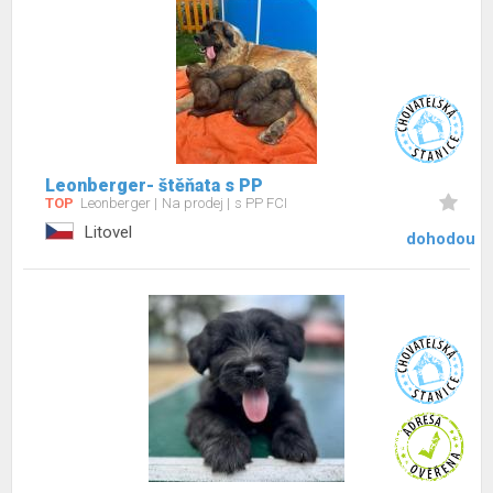
Leonberger- štěňata s PP
TOP
Leonberger
Na prodej
s PP FCI
Litovel
dohodou