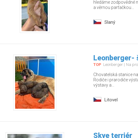
hledáme zodpovědné ma
a věrnou parťačkou...
Slaný
Leonberger- 
TOP
Leonberger
Na pro
Chovatelská stanice nab
Rodiče i prarodiče výs
výstavy a...
Litovel
Skye terriér