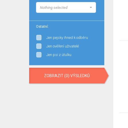
Nothing selected
Ostatní:
Jen pejsky ihned k odběru
Jen ověření uživatelé
Jen psi z útulku
ZOBRAZIT (0) VÝSLEDKŮ