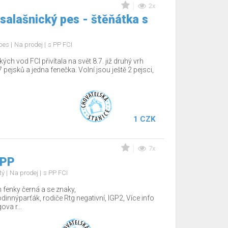
2x
salašnický pes - štěňátka s
 pes
Na prodej
s PP FCI
 vod FCI přivítala na svět 8.7. již druhý vrh
 pejsků a jedna fenečka. Volní jsou ještě 2 pejsci,
1 CZK
7x
 PP
tý
Na prodej
s PP FCI
fenky černá a se znaky,
nnýparťák, rodiče Rtg negativní, IGP2, Více info
va r...