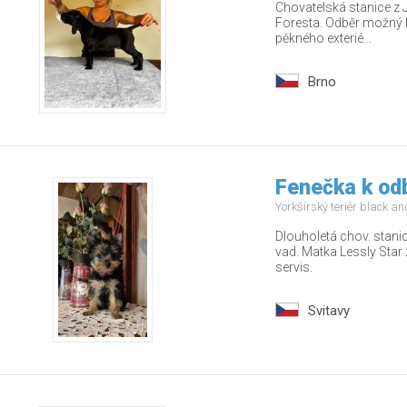
Chovatelská stanice z 
Foresta. Odběr možný 
pěkného exterié...
Brno
Fenečka k od
Yorkšírský teriér black a
Dlouholetá chov. stani
vad. Matka Lessly Star 
servis.
Svitavy