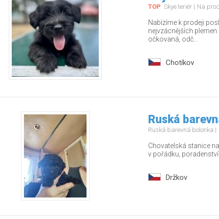
TOP
Skye teriér
Na pro
Nabízíme k prodeji pos
nejvzácnějších plemen – 
očkovaná, odč...
Chotíkov
Ruská barevn
Ruská barevná bolonka
Chovatelská stanice nab
v pořádku, poradenstv
Držkov