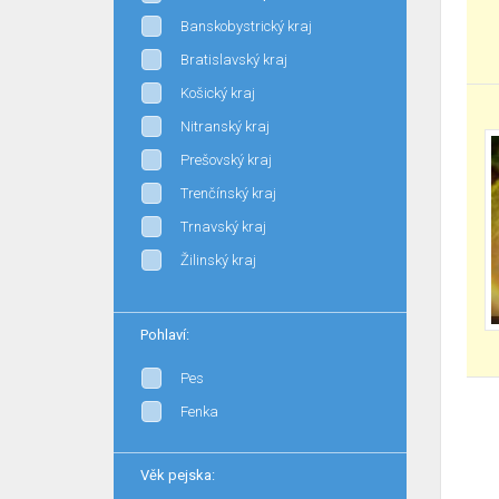
Banskobystrický kraj
Bratislavský kraj
Košický kraj
Nitranský kraj
Prešovský kraj
Trenčínský kraj
Trnavský kraj
Žilinský kraj
Pohlaví:
Pes
Fenka
Věk pejska: