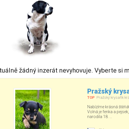
tuálně žádný inzerát nevyhovuje. Vyberte si m
Pražský krysa
TOP
Pražský krysařík kr
Nabízíme krásná štěňá
Volná je fenka a pejsek
narodila 18. ...