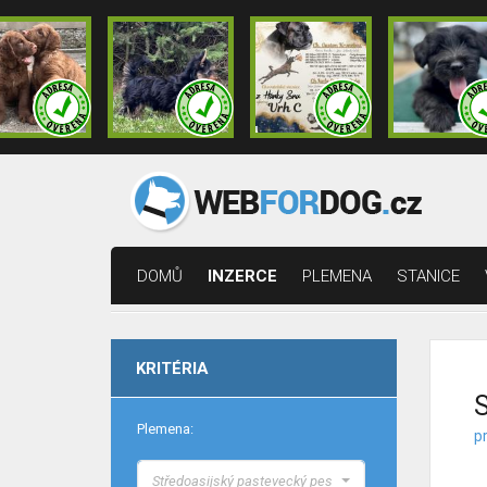
DOMŮ
INZERCE
PLEMENA
STANICE
KRITÉRIA
S
Plemena:
p
Středoasijský pastevecký pes