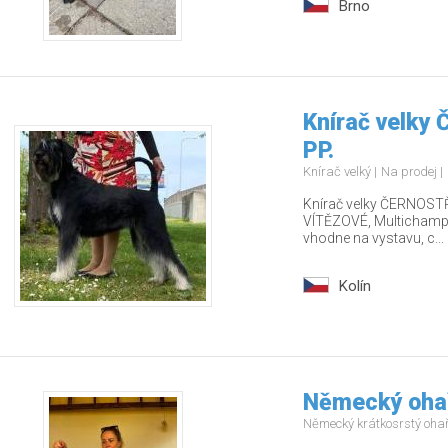
Brno
Knírač velky
PP.
Knírač velký
Na prodej
Knírač velky ČERNOSTŘ
VÍTĚZOVÉ, Multichamp., 
vhodne na vystavu, c...
Kolín
Německý ohař
Německý krátkosrstý oha