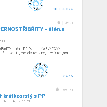
18 000 CZK
9x
 ČERNOSTŘÍBŘITY - štěn.s
s PP FCI
ÍBŘITY - štěn.s PP. Oba rodiče SVĚTOVÝ
Zdravotní, genetické testy negativní.Štěn.jsou
0 CZK
16x
 krátkosrstý s PP
ř
Na prodej
s PP FCI