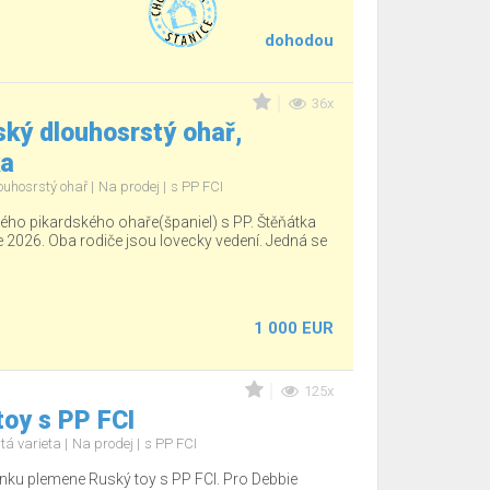
dohodou
36x
ký dlouhosrstý ohař,
ka
ouhosrstý ohař
Na prodej
s PP FCI
ho pikardského ohaře(španiel) s PP. Štěňátka
e 2026. Oba rodiče jsou lovecky vedení. Jedná se
1 000 EUR
125x
oy s PP FCI
tá varieta
Na prodej
s PP FCI
nku plemene Ruský toy s PP FCI. Pro Debbie