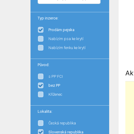
Typ inzerce:
Prodám pejska
Nabízím psa ke krytí
Nabízím fenku ke krytí
Původ:
Ak
s PP FCI
bez PP
Kříženec
Lokalita:
Česká republika
Slovenská republika