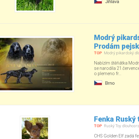
Jihlava
Modrý pikards
Prodám pejs
TOP
Modrý pikardský dl
Nabízím štěňátka Modré
se narodila 21.červenc
o plemeno fr...
Brno
Fenka Ruský t
TOP
Ruský Toy dlouhosrs
CHS Golden Elf zadá fe