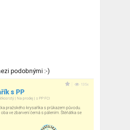
ezi podobnými :-)
135x
řík s PP
átkosrstý
Na prodej
s PP FCI
tka pražského krysaříka s průkazem původu.
, oba ve zbarvení černá s pálením. Štěňátka se