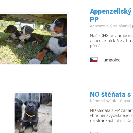
Appenzellský 
PP
Appenzellský salašnický
Naše CHS od Jamborských
appenzellátek. Ve vrhu 7
předá...
Humpolec
NO štěňata s
Německý ovčák krátkosrs
NO štěňata s PP zadám 
vhodnénavýcvikneborodi
na stránkách chs z Cago