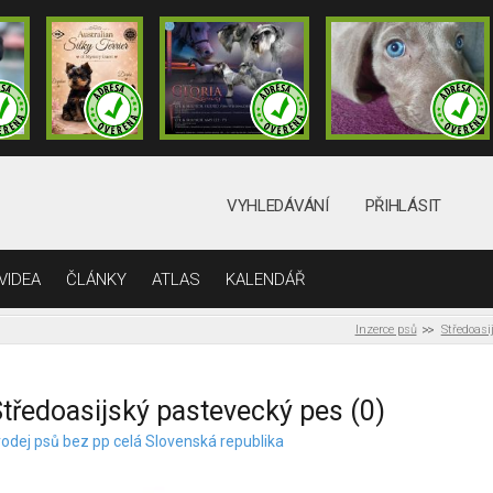
VYHLEDÁVÁNÍ
PŘIHLÁSIT
VIDEA
ČLÁNKY
ATLAS
KALENDÁŘ
Inzerce psů
Středoasi
tředoasijský pastevecký pes (0)
rodej psů bez pp celá Slovenská republika