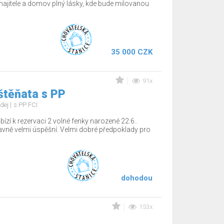
jitele a domov plný lásky, kde bude milovanou
35 000 CZK
91x
štěňata s PP
dej
s PP FCI
ízí k rezervaci 2 volné fenky narozené 22.6..
tavně velmi úspěšní. Velmi dobré předpoklady pro
dohodou
153x