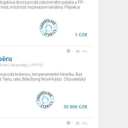
Jirgalova dvora prodá celočerného pejska s PP -
hned, možnost nezávazné návštěvy. Pejsek je
1 CZK
43x
běru
nd tan
Na prodej
s PP FCI
ce prodá krásnou, temperamentní fenečku. Bez
z Tartu, otec Billa Bong Nové Kasio. Chovatelský
35 000 CZK
45x