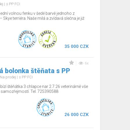
dej
s PP FCI
lední volnou fenku v šedé barvě jednoho z
Skye terriéra. Naše milá a zvídavá slečna je již
35 000 CZK
6x
á bolonka štěňata s PP
Na prodej
s PP FCI
ízí štěňátka 3 chlapce nar 2.7.26 veterinárně vše
í samozřejmostí. Tel. 725390588
26 000 CZK