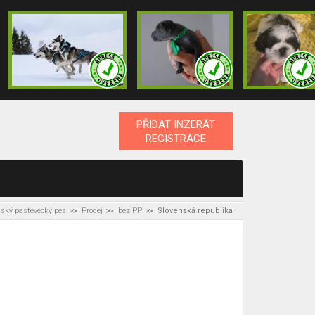
PŘIDAT INZERÁT
REGISTRACE
jský pastevecký pes
Prodej
bez PP
Slovenská republika