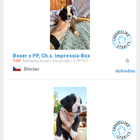
Boxer s PP, Ch.s. Impressia-Box
TOP
Německý boxer
Na prodej
s PP FCI
Břeclav
dohodou