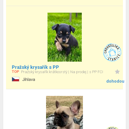
Pražský krysařík s PP
TOP
Pražský krysařík krátkosrstý
Na prodej
s PP FCI
Jihlava
dohodou