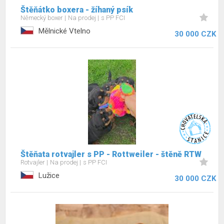
Štěňátko boxera - žíhaný psík
Německý boxer
Na prodej
s PP FCI
Mělnické Vtelno
30 000 CZK
Štěňata rotvajler s PP - Rottweiler - štěně RTW
Rotvajler
Na prodej
s PP FCI
Lužice
30 000 CZK