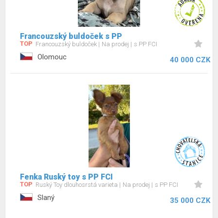
Francouzský buldoček s PP
TOP
Francouzský buldoček
Na prodej
s PP FCI
Olomouc
40 000 CZK
Fenka Ruský toy s PP FCI
TOP
Ruský Toy dlouhosrstá varieta
Na prodej
s PP FCI
Slaný
35 000 CZK