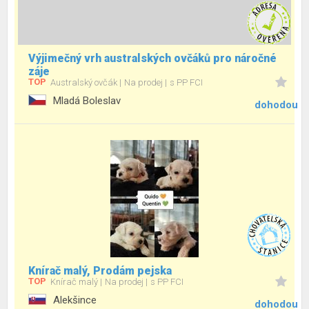
Výjimečný vrh australských ovčáků pro náročné
záje
TOP
Australský ovčák
Na prodej
s PP FCI
Mladá Boleslav
dohodou
Knírač malý, Prodám pejska
TOP
Knírač malý
Na prodej
s PP FCI
Alekšince
dohodou