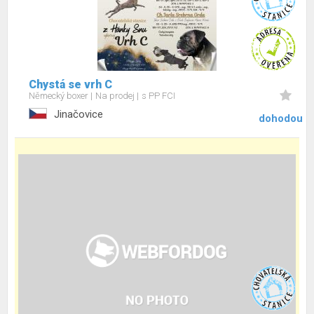
Chystá se vrh C
Německý boxer
Na prodej
s PP FCI
Jinačovice
dohodou