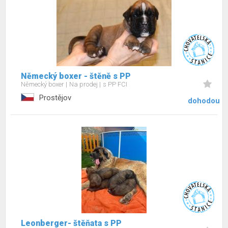
Německý boxer - štěně s PP
Německý boxer
Na prodej
s PP FCI
Prostějov
dohodou
Leonberger- štěňata s PP