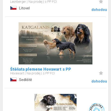
Leonberger
Na prodej
s PP FCI
Litovel
dohodou
Štěňata plemene Hovawart s PP
Hovawart
Na prodej
s PP FCI
Sedliště
dohodou