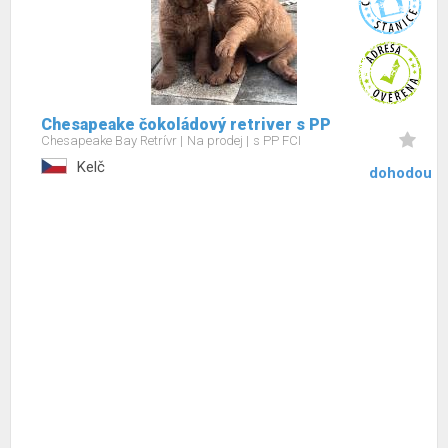
Chesapeake čokoládový retriver s PP
Chesapeake Bay Retrívr
Na prodej
s PP FCI
Kelč
dohodou