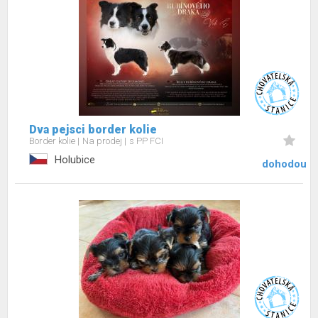
Dva pejsci border kolie
Border kolie
Na prodej
s PP FCI
Holubice
dohodou