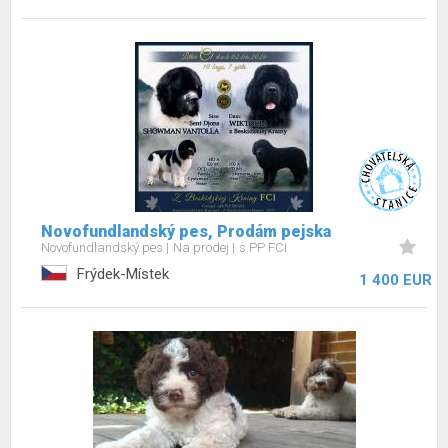
Novofundlandský pes, Prodám pejska
Novofundlandský pes
Na prodej
s PP FCI
Frýdek-Místek
1 400 EUR