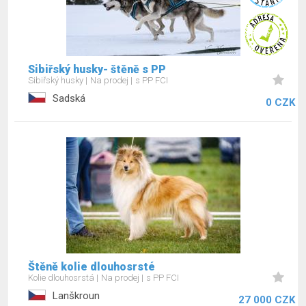
Sibiřský husky- štěně s PP
Sibiřský husky
Na prodej
s PP FCI
Sadská
0 CZK
Štěně kolie dlouhosrsté
Kolie dlouhosrstá
Na prodej
s PP FCI
Lanškroun
27 000 CZK