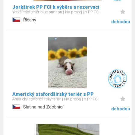
Jorkšírek PP FCI k výběru a rezervaci
Yorkšírský teriér blue and tan
Na prodej
s PP FCI
Říčany
dohodou
Americký stafordširský teriér s PP
Americký stafordšírský teriér
Na prodej
s PP FCI
Slatina nad Zdobnicí
dohodou