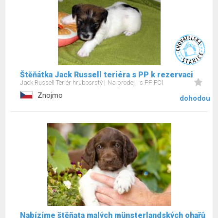
Štěňátka Jack Russell teriéra s PP k rezervaci
Jack Russell Teriér hrubosrstý
Na prodej
s PP FCI
Znojmo
dohodou
Nabízíme štěňata malých münsterlandských ohařů