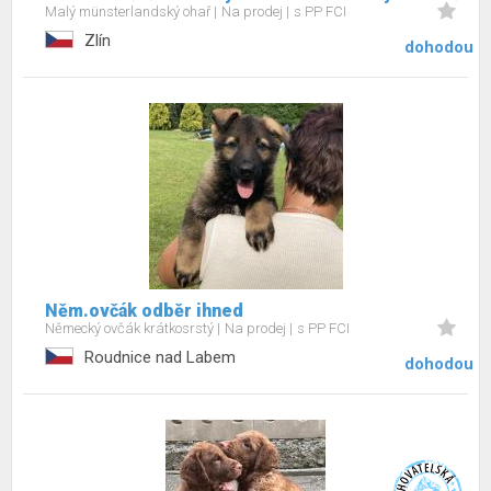
Malý münsterlandský ohař
Na prodej
s PP FCI
Zlín
dohodou
Něm.ovčák odběr ihned
Německý ovčák krátkosrstý
Na prodej
s PP FCI
Roudnice nad Labem
dohodou