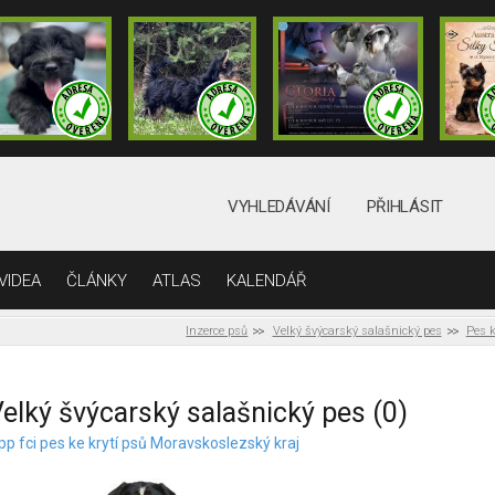
VYHLEDÁVÁNÍ
PŘIHLÁSIT
VIDEA
ČLÁNKY
ATLAS
KALENDÁŘ
Inzerce psů
Velký švýcarský salašnický pes
Pes k
elký švýcarský salašnický pes (0)
pp fci pes ke krytí psů Moravskoslezský kraj