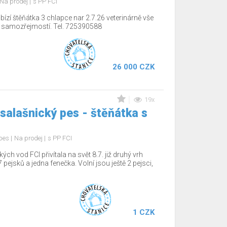
Na prodej
s PP FCI
ízí štěňátka 3 chlapce nar 2.7.26 veterinárně vše
í samozřejmostí. Tel. 725390588
26 000 CZK
19x
salašnický pes - štěňátka s
 pes
Na prodej
s PP FCI
 vod FCI přivítala na svět 8.7. již druhý vrh
 pejsků a jedna fenečka. Volní jsou ještě 2 pejsci,
1 CZK