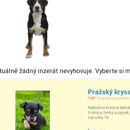
tuálně žádný inzerát nevyhovuje. Vyberte si m
Pražský krysa
TOP
Pražský krysařík kr
Nabízíme krásná štěňá
Volná je fenka a pejsek
narodila 18. ...