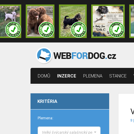
DOMŮ
INZERCE
PLEMENA
STANICE
KRITÉRIA
V
Plemena:
s 
Velký švýcarský salašnický pes