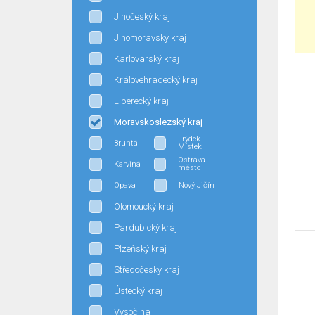
Jihočeský kraj
Jihomoravský kraj
Karlovarský kraj
Královehradecký kraj
Liberecký kraj
Moravskoslezský kraj
Frýdek -
Bruntál
Místek
Ostrava
Karviná
město
Opava
Nový Jičín
Olomoucký kraj
Pardubický kraj
Plzeňský kraj
Středočeský kraj
Ústecký kraj
Vysočina