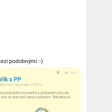
ezi podobnými :-)
140x
řík s PP
átkosrstý
Na prodej
s PP FCI
tka pražského krysaříka s průkazem původu.
, oba ve zbarvení černá s pálením. Štěňátka se