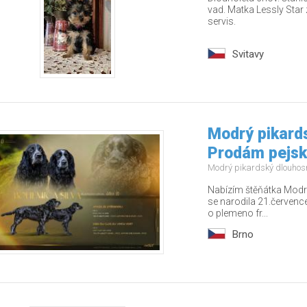
vad. Matka Lessly Star 
servis.
Svitavy
Modrý pikards
Prodám pejs
Modrý pikardský dlouhos
Nabízím štěňátka Modré
se narodila 21.červenc
o plemeno fr...
Brno