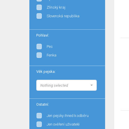
Zlínský kraj
Slovenská republika
Pohlaví:
Pes
Fenka
Věk pejska:
Nothing selected
Ostatní:
Jen pejsky ihned k odběru
Jen ověření uživatelé