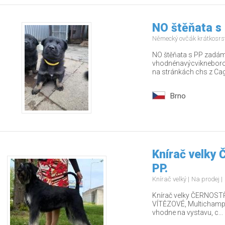
NO štěňata s
Německý ovčák krátkosrs
NO štěňata s PP zadám 
vhodnénavýcvikneborodi
na stránkách chs z Cago
Brno
Knírač velky
PP.
Knírač velký
Na prodej
Knírač velky ČERNOSTŘ
VÍTĚZOVÉ, Multichamp., 
vhodne na vystavu, c...