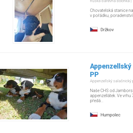
Ruská barevná bolonka
Chovatelská stanice nab
v pořádku, poradenstv
Držkov
Appenzellský 
PP
Appenzellský salašnický
Naše CHS od Jamborských
appenzellátek. Ve vrhu 7
předá...
Humpolec