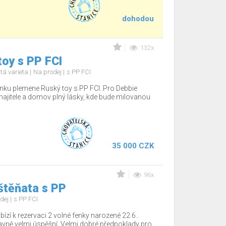
dohodou
132x
oy s PP FCI
tá varieta
Na prodej
s PP FCI
nku plemene Ruský toy s PP FCI. Pro Debbie
jitele a domov plný lásky, kde bude milovanou
35 000 CZK
96x
štěňata s PP
dej
s PP FCI
ízí k rezervaci 2 volné fenky narozené 22.6..
tavně velmi úspěšní. Velmi dobré předpoklady pro