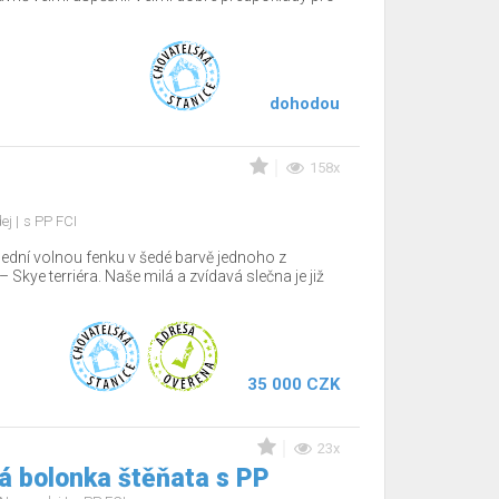
dohodou
158x
dej
s PP FCI
lední volnou fenku v šedé barvě jednoho z
Skye terriéra. Naše milá a zvídavá slečna je již
35 000 CZK
23x
á bolonka štěňata s PP