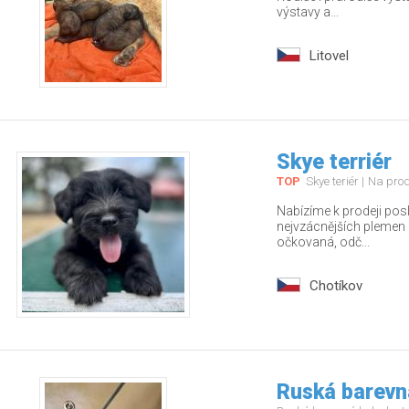
výstavy a...
Litovel
Skye terriér
TOP
Skye teriér
Na pro
Nabízíme k prodeji pos
nejvzácnějších plemen – 
očkovaná, odč...
Chotíkov
Ruská barevn