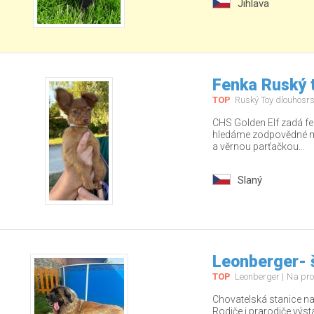
Jihlava
Fenka Ruský t
TOP
Ruský Toy dlouhosrs
CHS Golden Elf zadá fe
hledáme zodpovědné ma
a věrnou parťačkou...
Slaný
Leonberger- 
TOP
Leonberger
Na pro
Chovatelská stanice nab
Rodiče i prarodiče výs