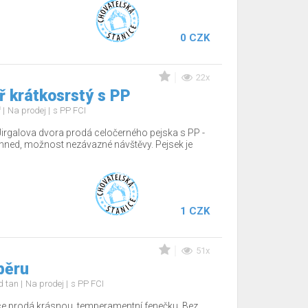
0 CZK
22x
 krátkosrstý s PP
ř
Na prodej
s PP FCI
Jirgalova dvora prodá celočerného pejska s PP -
hned, možnost nezávazné návštěvy. Pejsek je
1 CZK
51x
běru
nd tan
Na prodej
s PP FCI
ce prodá krásnou, temperamentní fenečku. Bez