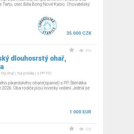
z Tartu, otec Billa Bong Nové Kasio. Chovatelský
35 000 CZK
41x
ký dlouhosrstý ohař,
ka
rstý ohař
Na prodej
s PP FCI
ho pikardského ohaře(španiel) s PP. Štěňátka
e 2026. Oba rodiče jsou lovecky vedení. Jedná se
1 000 EUR
51x