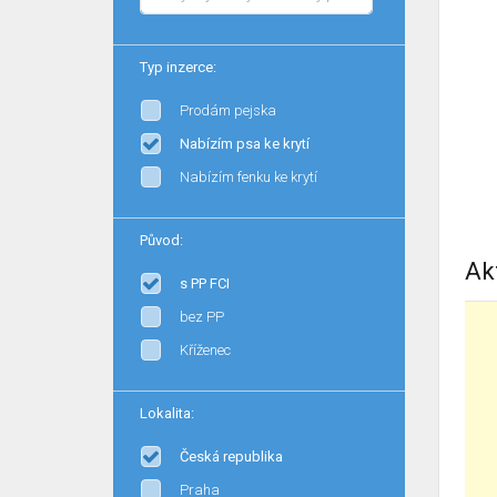
Typ inzerce:
Prodám pejska
Nabízím psa ke krytí
Nabízím fenku ke krytí
Původ:
Ak
s PP FCI
bez PP
Kříženec
Lokalita:
Česká republika
Praha