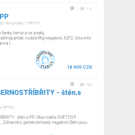
11x
 PP
tý
Na prodej
s PP FCI
fenky černá a se znaky,
nnýparťák, rodiče Rtg negativní, IGP2, Více info
va r...
18 000 CZK
16x
 ČERNOSTŘÍBŘITY - štěn.s
s PP FCI
ÍBŘITY - štěn.s PP. Oba rodiče SVĚTOVÝ
Zdravotní, genetické testy negativní.Štěn.jsou