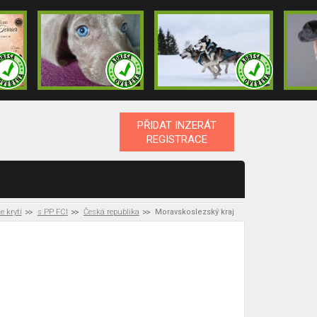
PŘIDAT INZERÁT
REGISTRACE
e krytí
s PP FCI
Česká republika
Moravskoslezský kraj