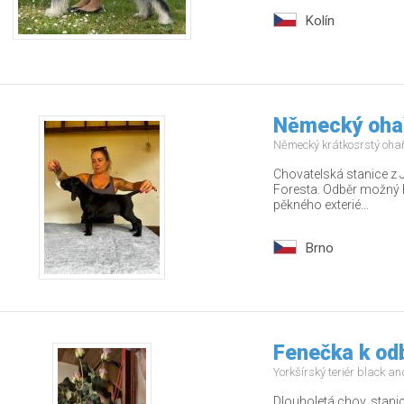
Kolín
Německý ohař
Německý krátkosrstý oha
Chovatelská stanice z 
Foresta. Odběr možný 
pěkného exterié...
Brno
Fenečka k od
Yorkšírský teriér black a
Dlouholetá chov. stani