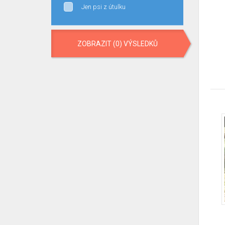
Jen psi z útulku
ZOBRAZIT (0) VÝSLEDKŮ