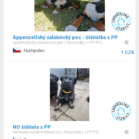
Appenzellský salašnický pes - štěňátka s PP
Appenzellský salašnický pes
Na prodej
s PP FCI
Humpolec
1 CZK
NO štěňata s PP
Německý ovčák krátkosrstý
Na prodej
s PP FCI