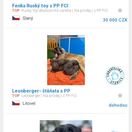
Fenka Ruský toy s PP FCI
TOP
Ruský Toy dlouhosrstá varieta
Na prodej
s PP FCI
Slaný
35 000 CZK
Leonberger- štěňata s PP
TOP
Leonberger
Na prodej
s PP FCI
Litovel
dohodou