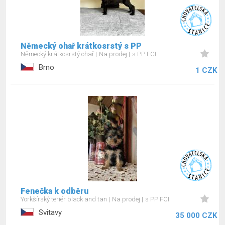
Německý ohař krátkosrstý s PP
Německý krátkosrstý ohař
Na prodej
s PP FCI
Brno
1 CZK
Fenečka k odběru
Yorkšírský teriér black and tan
Na prodej
s PP FCI
Svitavy
35 000 CZK