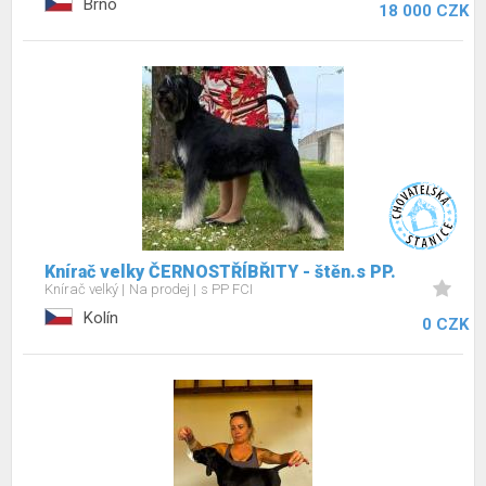
Brno
18 000 CZK
Knírač velky ČERNOSTŘÍBŘITY - štěn.s PP.
Knírač velký
Na prodej
s PP FCI
Kolín
0 CZK