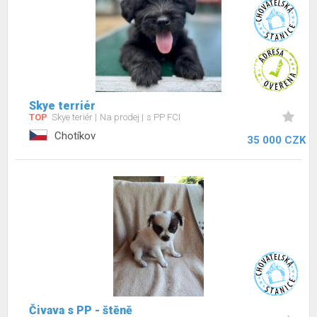
Skye terriér
TOP
Skye teriér
Na prodej
s PP FCI
Chotíkov
35 000 CZK
Čivava s PP - štěně