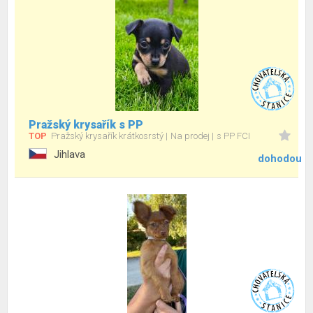
Pražský krysařík s PP
TOP
Pražský krysařík krátkosrstý
Na prodej
s PP FCI
Jihlava
dohodou