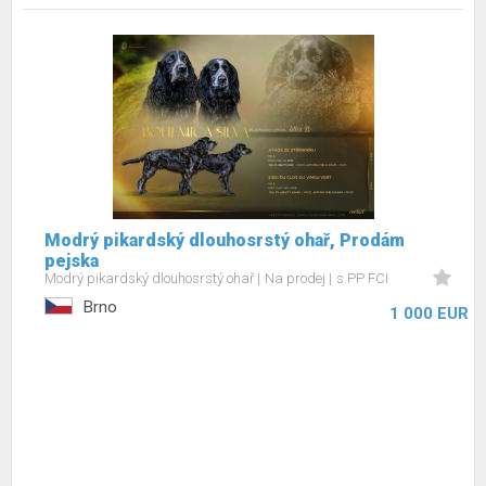
Modrý pikardský dlouhosrstý ohař, Prodám
pejska
Modrý pikardský dlouhosrstý ohař
Na prodej
s PP FCI
Brno
1 000 EUR