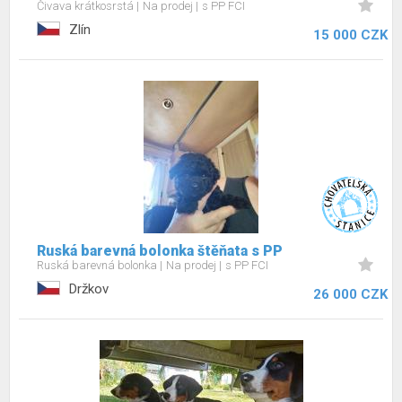
Čivava krátkosrstá
Na prodej
s PP FCI
Zlín
15 000 CZK
Ruská barevná bolonka štěňata s PP
Ruská barevná bolonka
Na prodej
s PP FCI
Držkov
26 000 CZK