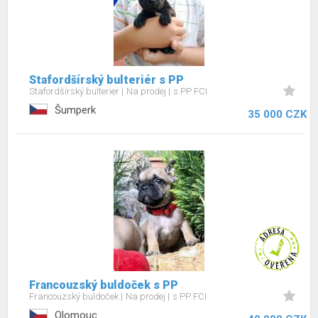
Stafordšírský bulteriér s PP
Stafordšírský bulterier
Na prodej
s PP FCI
Šumperk
35 000 CZK
Francouzský buldoček s PP
Francouzský buldoček
Na prodej
s PP FCI
Olomouc