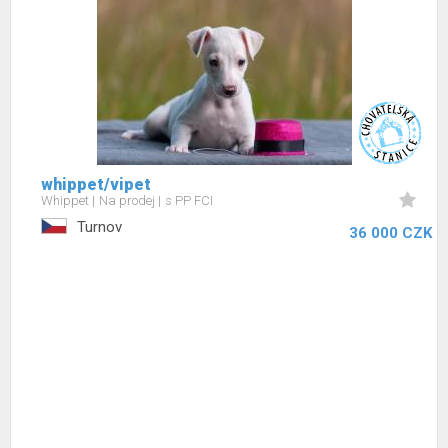
whippet/vipet
Whippet
Na prodej
s PP FCI
Turnov
36 000 CZK