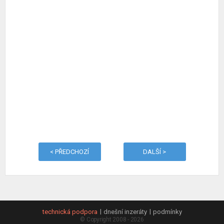
< PŘEDCHOZÍ
DALŠÍ >
technická podpora
dnešní inzeráty
podmínky
© Copyright 2008 - 2026