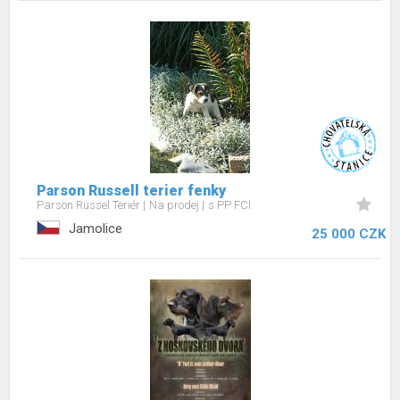
Parson Russell terier fenky
Parson Russel Teriér
Na prodej
s PP FCI
Jamolice
25 000 CZK