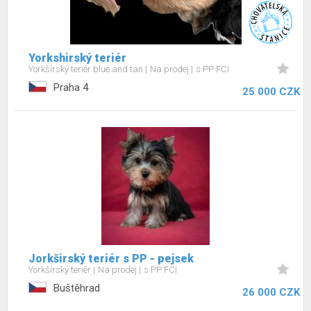
Yorkshirský teriér
Yorkšírský teriér blue and tan
Na prodej
s PP FCI
Praha 4
25 000 CZK
Jorkširský teriér s PP - pejsek
Yorkšírský teriér
Na prodej
s PP FCI
Buštěhrad
26 000 CZK