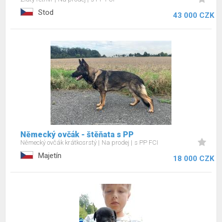
Stod
43 000 CZK
Německý ovčák - štěňata s PP
Německý ovčák krátkosrstý
Na prodej
s PP FCI
Majetín
18 000 CZK