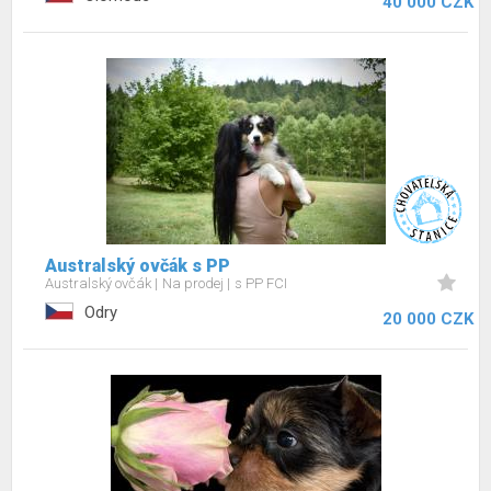
40 000 CZK
Australský ovčák s PP
Australský ovčák
Na prodej
s PP FCI
Odry
20 000 CZK