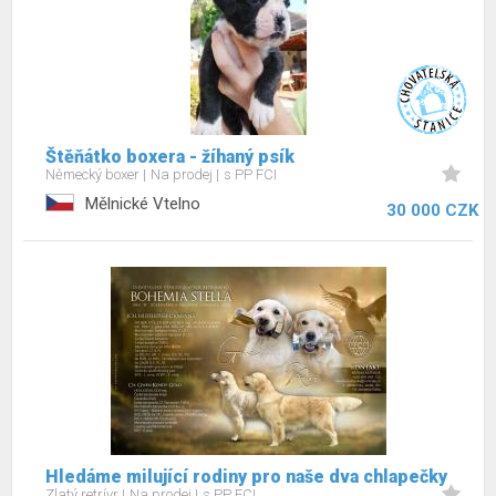
Štěňátko boxera - žíhaný psík
Německý boxer
Na prodej
s PP FCI
Mělnické Vtelno
30 000 CZK
Hledáme milující rodiny pro naše dva chlapečky
Zlatý retrívr
Na prodej
s PP FCI