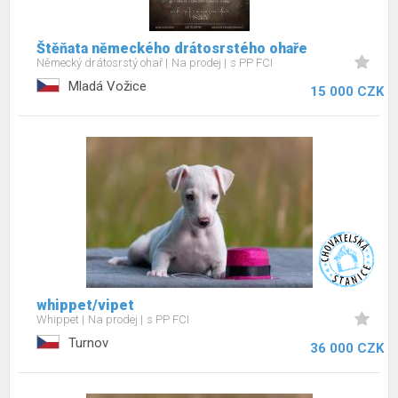
Štěňata německého drátosrstého ohaře
Německý drátosrstý ohař
Na prodej
s PP FCI
Mladá Vožice
15 000 CZK
whippet/vipet
Whippet
Na prodej
s PP FCI
Turnov
36 000 CZK