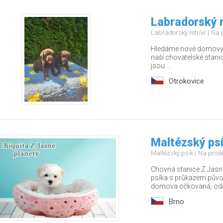
Labradorský r
Labradorský retrívr
Na 
Hledáme nové domovy pr
naší chovatelské stanic
jsou ...
Otrokovice
Maltézský psí
Maltézský psík
Na prod
Chovná stanice Z Jasné
psíka s průkazem půvo
domova očkovaná, odče
Brno