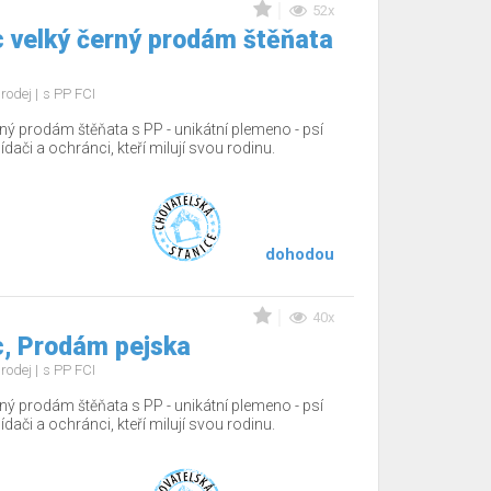
52x
 velký černý prodám štěňata
rodej
s PP FCI
ný prodám štěňata s PP - unikátní plemeno - psí
hlídači a ochránci, kteří milují svou rodinu.
dohodou
40x
, Prodám pejska
rodej
s PP FCI
ný prodám štěňata s PP - unikátní plemeno - psí
hlídači a ochránci, kteří milují svou rodinu.