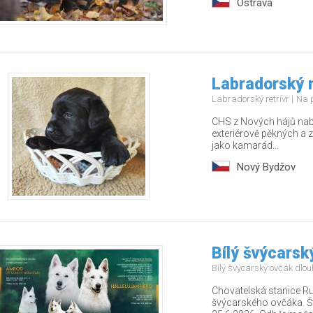
Ostrava
Labradorský r
Labradorský retrívr
Na 
CHS z Nových hájů nabí
exteriérově pěkných a z
jako kamarád...
Nový Bydžov
Bílý švýcarsk
Bílý švýcarský ovčák dlo
Chovatelská stanice Run
švýcarského ovčáka. Ště