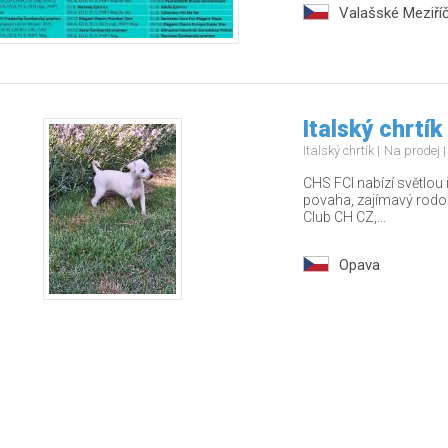
Valašské Meziříč
Italský chrtík
Italský chrtík
Na prodej
CHS FCI nabízí světlou
povaha, zajímavý rodo
Club CH CZ,...
Opava