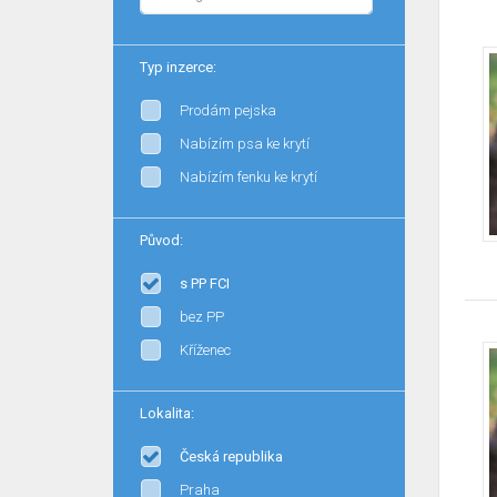
Typ inzerce:
Prodám pejska
Nabízím psa ke krytí
Nabízím fenku ke krytí
Původ:
s PP FCI
bez PP
Kříženec
Lokalita:
Česká republika
Praha