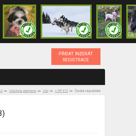
PŘIDAT INZERÁT
REGISTRACE
sů
Všechna plemena
Vše
s PP FCI
Česká republika
3)