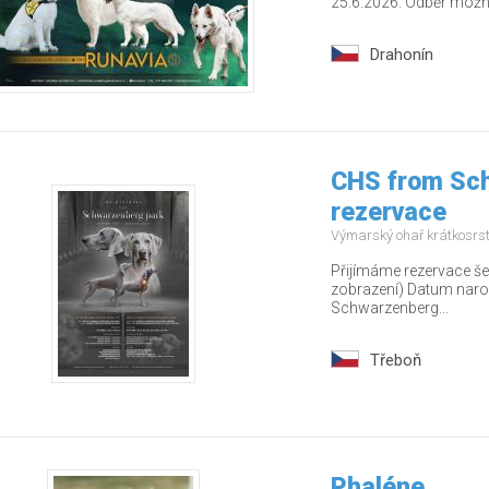
25.6.2026. Odběr možn.
Drahonín
CHS from Sch
rezervace
Výmarský ohař krátkosrs
Přijímáme rezervace š
zobrazení) Datum naroz
Schwarzenberg...
Třeboň
Phaléne