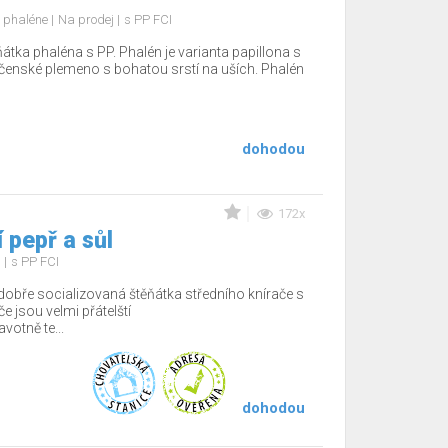
l phaléne
Na prodej
s PP FCI
tka phaléna s PP. Phalén je varianta papillona s
ečenské plemeno s bohatou srstí na uších. Phalén
dohodou
172x
 pepř a sůl
j
s PP FCI
dobře socializovaná štěňátka středního knírače s
e jsou velmi přátelští
votně te...
dohodou