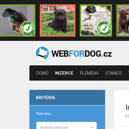
DOMŮ
INZERCE
PLEMENA
STANICE
KRITÉRIA
I
Plemena:
s 
Nothing selected