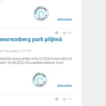
..
dohodou
80x
wareznberg park přijímá
tý
Na prodej
s PP FCI
ediváčků avizovaného Vrhu H 2026 Inzerováno (0
ení: 26.08.2026 Chovatelská stanice: from
dohodou
77x