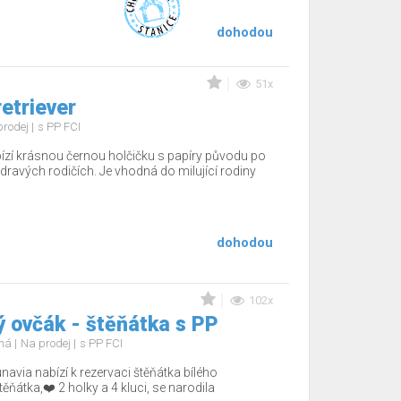
dohodou
51x
etriever
prodej
s PP FCI
zí krásnou černou holčičku s papíry původu po
dravých rodičích. Je vhodná do milující rodiny
dohodou
102x
ý ovčák - štěňátka s PP
uhá
Na prodej
s PP FCI
avia nabízí k rezervaci štěňátka bílého
ňátka,❤️ 2 holky a 4 kluci, se narodila