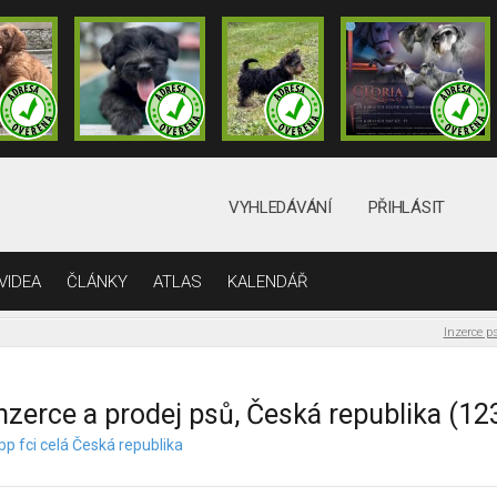
VYHLEDÁVÁNÍ
PŘIHLÁSIT
VIDEA
ČLÁNKY
ATLAS
KALENDÁŘ
Inzerce p
nzerce a prodej psů, Česká republika (12
pp fci celá Česká republika