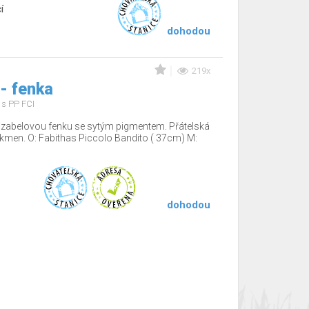
í
dohodou
219x
 - fenka
s PP FCI
 izabelovou fenku se sytým pigmentem. Přátelská
kmen. O: Fabithas Piccolo Bandito ( 37cm) M:
dohodou