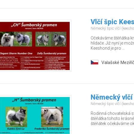
Vlčí špic Kee
Německý špic vlčí (keesh
Očekáváme štěňátka kr
hlídače. Již nyní je mo
Keeshond je pro ...
Valašské Meziříč
Německý vlčí
Německý špic vlčí (keesh
Rodinná chovatelská s
štěňátka tohoto krásné
štěňátek očekáváme oko