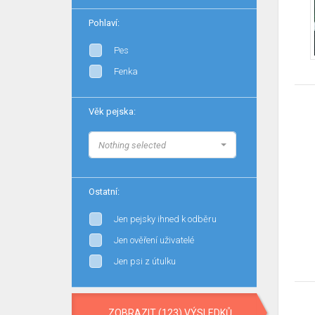
Pohlaví:
Pes
Fenka
Věk pejska:
Nothing selected
Ostatní:
Jen pejsky ihned k odběru
Jen ověření uživatelé
Jen psi z útulku
ZOBRAZIT (123) VÝSLEDKŮ