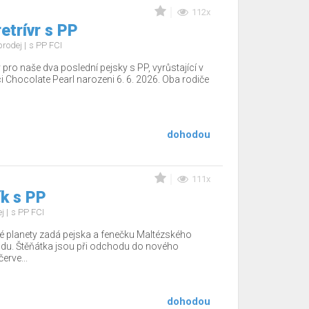
112x
etrívr s PP
prodej
s PP FCI
o naše dva poslední pejsky s PP, vyrůstající v
i Chocolate Pearl narozeni 6. 6. 2026. Oba rodiče
dohodou
111x
k s PP
ej
s PP FCI
 planety zadá pejska a fenečku Maltézského
du. Štěňátka jsou při odchodu do nového
rve...
dohodou