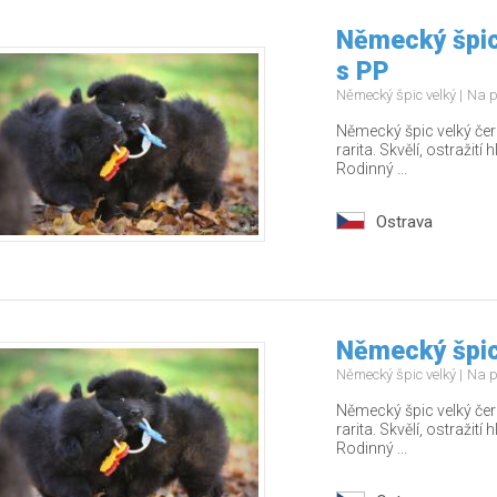
Německý špic
s PP
Německý špic velký
Na p
Německý špic velký čer
rarita. Skvělí, ostražití 
Rodinný ...
Ostrava
Německý špic
Německý špic velký
Na p
Německý špic velký čer
rarita. Skvělí, ostražití 
Rodinný ...