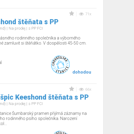
71x
shond štěňata s PP
ond)
Na prodej
s PP FCI
ásného rodinného společníka a výborného
žné zamluvit si štěňátko. V dospělosti 45-50 cm.
í
dohodou
66x
 špic Keeshond štěňata s PP
ond)
Na prodej
s PP FCI
tanice Šumbarský pramen přijímá záznamy na
ho rodinného psího společníka. Narození
l...