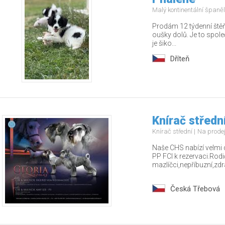
Malý kontinentální španě
Prodám 12 týdenní štěňá
oušky dolů. Je to spol
je šiko...
Dříteň
Knírač střední
Knírač střední
Na prode
Naše CHS nabízí velmi 
PP FCI k rezervaci.Rodič
mazlíčci,nepříbuzní,zdra
Česká Třebová