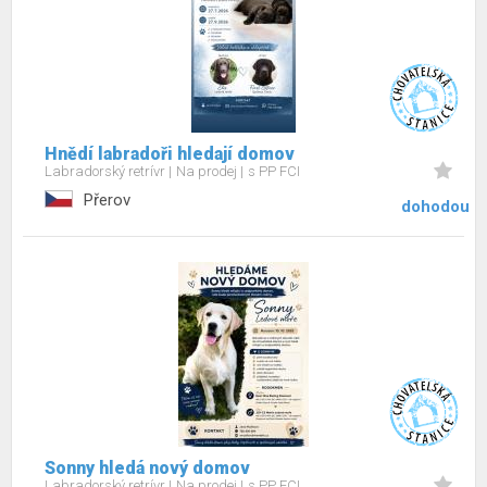
Hnědí labradoři hledají domov
Labradorský retrívr
Na prodej
s PP FCI
Přerov
dohodou
Sonny hledá nový domov
Labradorský retrívr
Na prodej
s PP FCI