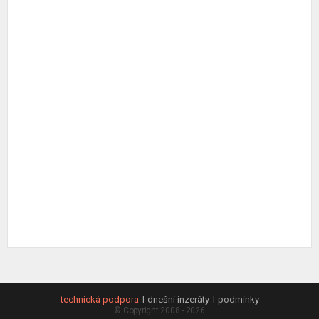
technická podpora
dnešní inzeráty
podmínky
© Copyright 2008 - 2026