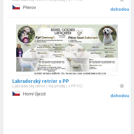
Přerov
dohodou
Labradorský retrívr s PP
Labradorský retrívr
Na prodej
s PP FCI
Horní Újezd
dohodou