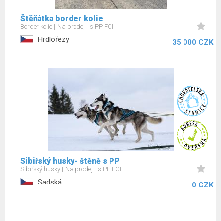
Štěňátka border kolie
Border kolie
Na prodej
s PP FCI
Hrdlořezy
35 000 CZK
Sibiřský husky- štěně s PP
Sibiřský husky
Na prodej
s PP FCI
Sadská
0 CZK