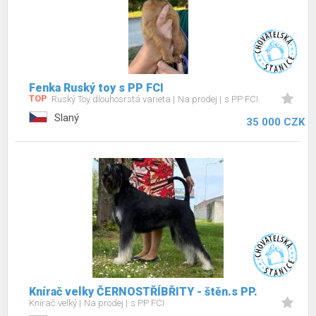
Fenka Ruský toy s PP FCI
TOP
Ruský Toy dlouhosrstá varieta
Na prodej
s PP FCI
Slaný
35 000 CZK
Knírač velky ČERNOSTŘÍBŘITY - štěn.s PP.
Knírač velký
Na prodej
s PP FCI