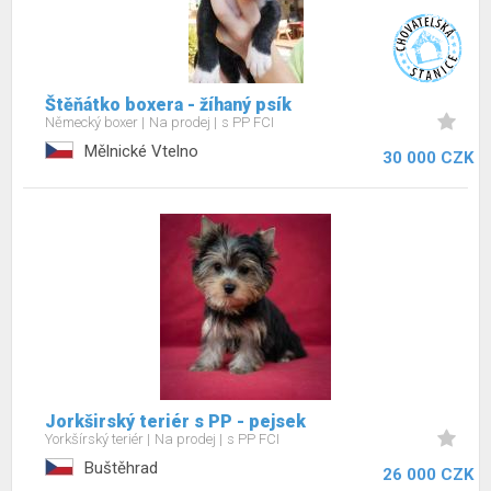
Štěňátko boxera - žíhaný psík
Německý boxer
Na prodej
s PP FCI
Mělnické Vtelno
30 000 CZK
Jorkširský teriér s PP - pejsek
Yorkšírský teriér
Na prodej
s PP FCI
Buštěhrad
26 000 CZK