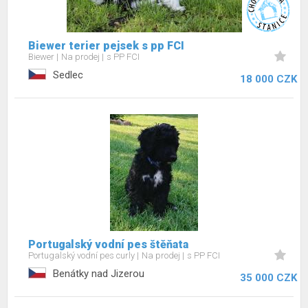
Biewer terier pejsek s pp FCI
Biewer
Na prodej
s PP FCI
Sedlec
18 000 CZK
Portugalský vodní pes štěňata
Portugalský vodní pes curly
Na prodej
s PP FCI
Benátky nad Jizerou
35 000 CZK