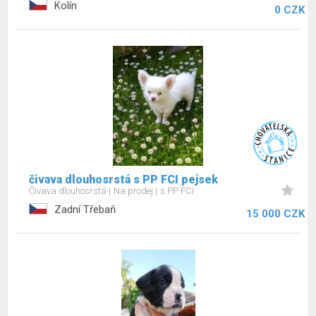
Kolín
0 CZK
čivava dlouhosrstá s PP FCI pejsek
Čivava dlouhosrstá
Na prodej
s PP FCI
Zadní Třebaň
15 000 CZK