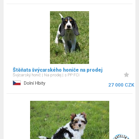
Štěňata švýcarského honiče na prodej
Švýcarský honič
Na prodej
s PP FCI
Dolní Hbity
27 000 CZK