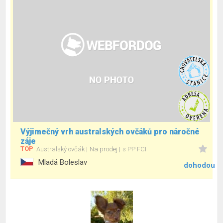
Výjimečný vrh australských ovčáků pro náročné
záje
TOP
Australský ovčák
Na prodej
s PP FCI
Mladá Boleslav
dohodou