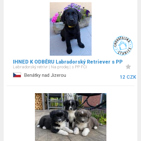
IHNED K ODBĚRU Labradorský Retriever s PP
Labradorský retrívr
Na prodej
s PP FCI
Benátky nad Jizerou
12 CZK