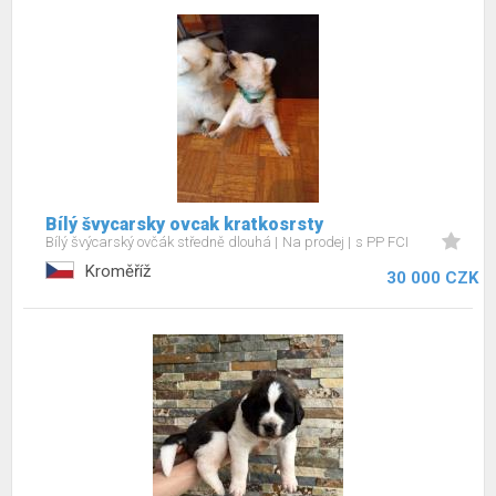
Bílý švycarsky ovcak kratkosrsty
Bílý švýcarský ovčák středně dlouhá
Na prodej
s PP FCI
Kroměříž
30 000 CZK