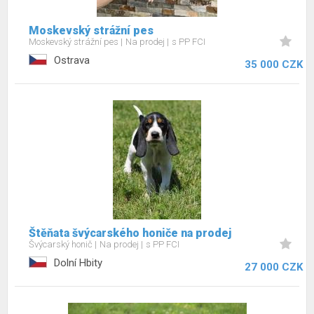
Moskevský strážní pes
Moskevský strážní pes
Na prodej
s PP FCI
Ostrava
35 000 CZK
Štěňata švýcarského honiče na prodej
Švýcarský honič
Na prodej
s PP FCI
Dolní Hbity
27 000 CZK