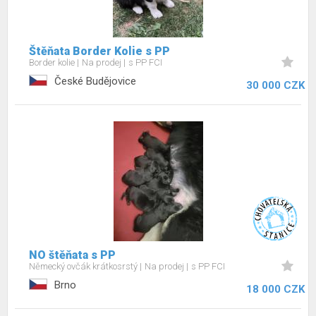
Štěňata Border Kolie s PP
Border kolie
Na prodej
s PP FCI
České Budějovice
30 000 CZK
NO štěňata s PP
Německý ovčák krátkosrstý
Na prodej
s PP FCI
Brno
18 000 CZK