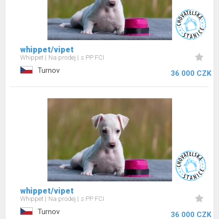
whippet/vipet
Whippet
Na prodej
s PP FCI
Turnov
36 000 CZK
whippet/vipet
Whippet
Na prodej
s PP FCI
Turnov
36 000 CZK