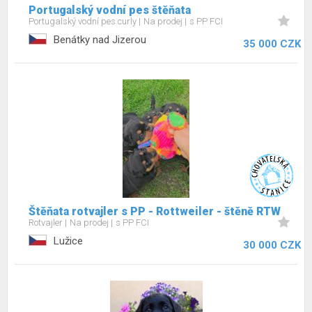
Portugalský vodní pes štěňata
Portugalský vodní pes curly
Na prodej
s PP FCI
Benátky nad Jizerou
35 000 CZK
Štěňata rotvajler s PP - Rottweiler - štěně RTW
Rotvajler
Na prodej
s PP FCI
Lužice
30 000 CZK