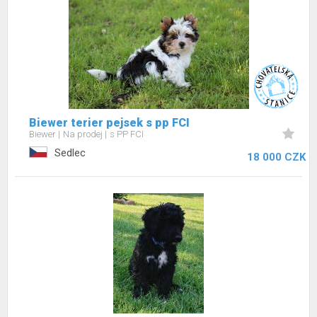
Biewer terier pejsek s pp FCI
Biewer
Na prodej
s PP FCI
Sedlec
18 000 CZK