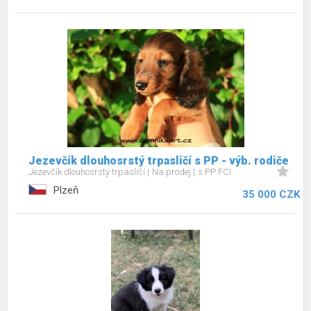
Jezevčík dlouhosrstý trpasličí s PP - výb. rodiče
Jezevčík dlouhosrstý trpasličí
Na prodej
s PP FCI
Plzeň
35 000 CZK