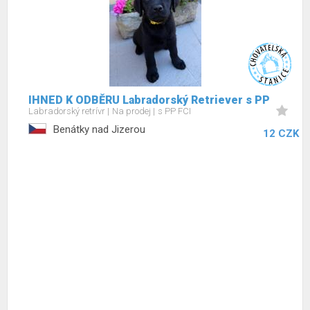
IHNED K ODBĚRU Labradorský Retriever s PP
Labradorský retrívr
Na prodej
s PP FCI
Benátky nad Jizerou
12 CZK