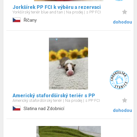
Jorkšírek PP FCI k výběru a rezervaci
Yorkšírský teriér blue and tan
Na prodej
s PP FCI
Říčany
dohodou
Americký stafordširský teriér s PP
Americký stafordšírský teriér
Na prodej
s PP FCI
Slatina nad Zdobnicí
dohodou