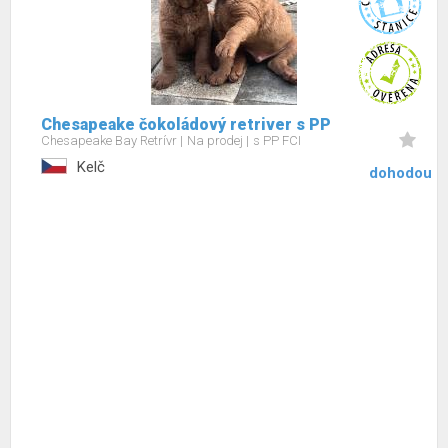
Chesapeake čokoládový retriver s PP
Chesapeake Bay Retrívr
Na prodej
s PP FCI
Kelč
dohodou