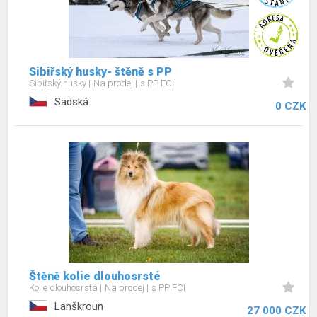
Sibiřský husky- štěně s PP
Sibiřský husky
Na prodej
s PP FCI
Sadská
0 CZK
Štěně kolie dlouhosrsté
Kolie dlouhosrstá
Na prodej
s PP FCI
Lanškroun
27 000 CZK