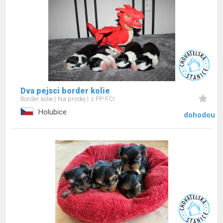
Dva pejsci border kolie
Border kolie
Na prodej
s PP FCI
Holubice
dohodou