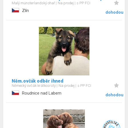
Malý münsterlandský ohař
Na prodej
s PP FCI
Zlín
dohodou
Něm.ovčák odběr ihned
Německý ovčák krátkosrstý
Na prodej
s PP FCI
Roudnice nad Labem
dohodou