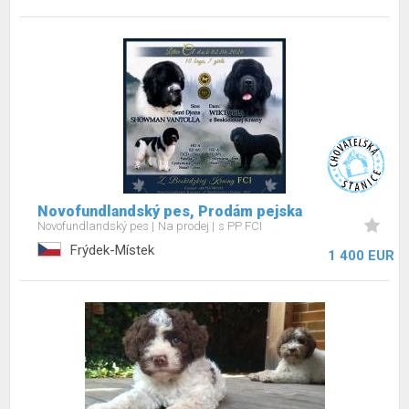
Novofundlandský pes, Prodám pejska
Novofundlandský pes
Na prodej
s PP FCI
Frýdek-Místek
1 400 EUR