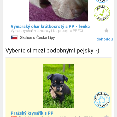
Výmarský ohař krátkosrstý s PP - fenka
Výmarský ohař krátkosrstý
Na prodej
s PP FCI
Skalice u České Lípy
dohodou
Vyberte si mezi podobnými pejsky :-)
Pražský krysařík s PP