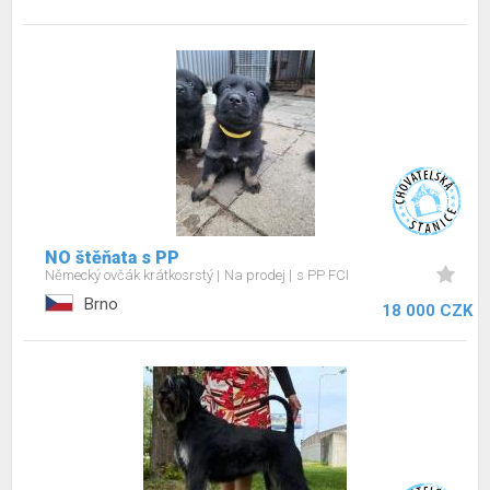
NO štěňata s PP
Německý ovčák krátkosrstý
Na prodej
s PP FCI
Brno
18 000 CZK