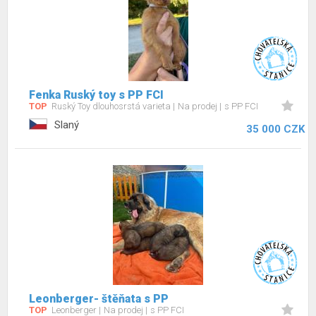
Fenka Ruský toy s PP FCI
TOP
Ruský Toy dlouhosrstá varieta
Na prodej
s PP FCI
Slaný
35 000 CZK
Leonberger- štěňata s PP
TOP
Leonberger
Na prodej
s PP FCI