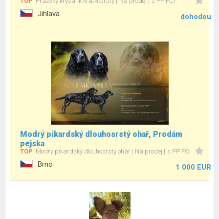
TOP
Pražský krysařík krátkosrstý
Na prodej
s PP FCI
Jihlava
dohodou
Modrý pikardský dlouhosrstý ohař, Prodám
pejska
TOP
Modrý pikardský dlouhosrstý ohař
Na prodej
s PP FCI
Brno
1 000 EUR