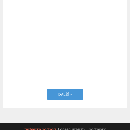
DALŠÍ >
technická podpora
dnešní inzeráty
podmínky