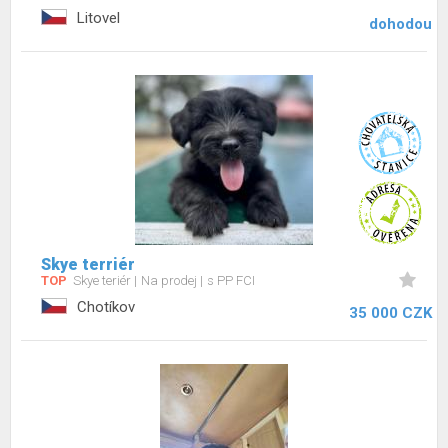
Litovel
dohodou
Skye terriér
TOP
Skye teriér
Na prodej
s PP FCI
Chotíkov
35 000 CZK