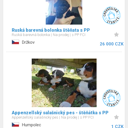
Ruská barevná bolonka štěňata s PP
Ruská barevná bolonka
Na prodej
s PP FCI
Držkov
26 000 CZK
Appenzellský salašnický pes - štěňátka s PP
Appenzellský salašnický pes
Na prodej
s PP FCI
Humpolec
1 CZK