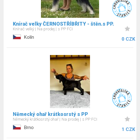
Knírač velky ČERNOSTŘÍBŘITY - štěn.s PP.
Knírač velký
Na prodej
s PP FCI
Kolín
0 CZK
Německý ohař krátkosrstý s PP
Německý krátkosrstý ohař
Na prodej
s PP FCI
Brno
1 CZK