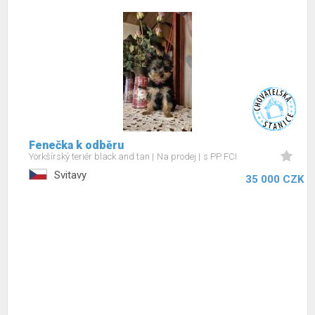
Fenečka k odběru
Yorkšírský teriér black and tan
Na prodej
s PP FCI
Svitavy
35 000 CZK